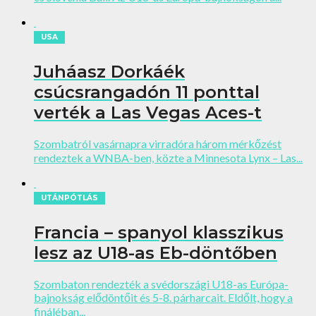
USA
Juháasz Dorkáék
csúcsrangadón 11 ponttal
verték a Las Vegas Aces-t
Szombatról vasárnapra virradóra három mérkőzést
rendeztek a WNBA-ben, közte a Minnesota Lynx – Las...
UTÁNPÓTLÁS
Francia – spanyol klasszikus
lesz az U18-as Eb-döntőben
Szombaton rendezték a svédországi U18-as Európa-
bajnokság elődöntőit és 5-8. párharcait. Eldőlt, hogy a
fináléban...