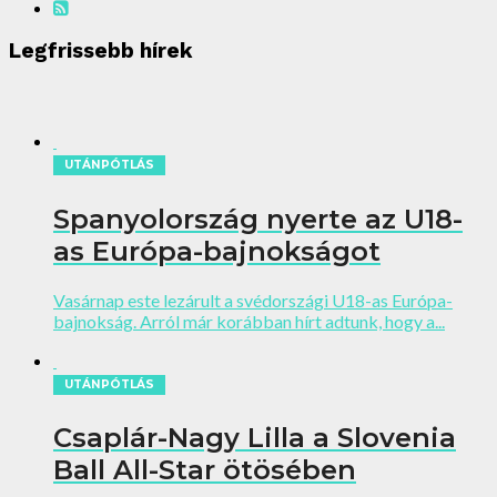
Legfrissebb hírek
UTÁNPÓTLÁS
Spanyolország nyerte az U18-
as Európa-bajnokságot
Vasárnap este lezárult a svédországi U18-as Európa-
bajnokság. Arról már korábban hírt adtunk, hogy a...
UTÁNPÓTLÁS
Csaplár-Nagy Lilla a Slovenia
Ball All-Star ötösében