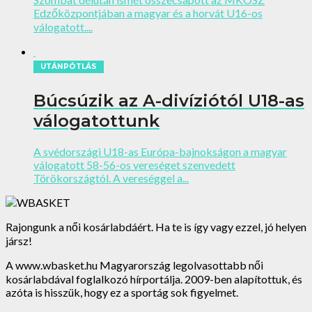
Edzőközpontjában a magyar és a horvát U16-os
válogatott....
UTÁNPÓTLÁS
Búcsúzik az A-divíziótól U18-as
válogatottunk
A svédországi U18-as Európa-bajnokságon a magyar
válogatott 58-56-os vereséget szenvedett
Törökországtól. A vereséggel a...
Rajongunk a női kosárlabdáért. Ha te is így vagy ezzel, jó helyen
jársz!
A www.wbasket.hu Magyarország legolvasottabb női
kosárlabdával foglalkozó hírportálja. 2009-ben alapítottuk, és
azóta is hisszük, hogy ez a sportág sok figyelmet.