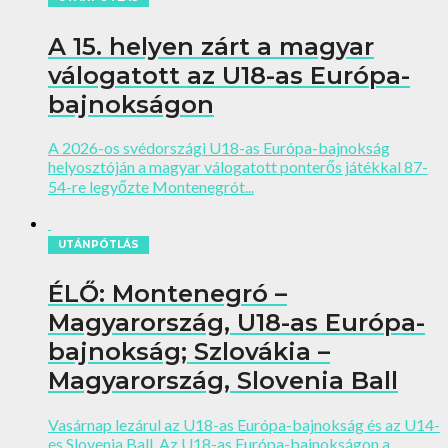
A 15. helyen zárt a magyar
válogatott az U18-as Európa-
bajnokságon
A 2026-os svédországi U18-as Európa-bajnokság
helyosztóján a magyar válogatott ponterős játékkal 87-
54-re legyőzte Montenegrót...
UTÁNPÓTLÁS
ÉLŐ: Montenegró –
Magyarország, U18-as Európa-
bajnokság; Szlovákia –
Magyarország, Slovenia Ball
Vasárnap lezárul az U18-as Európa-bajnokság és az U14-
es Slovenia Ball. Az U18-as Európa-bajnokságon a...