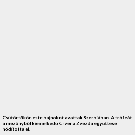
Csütörtökön este bajnokot avattak Szerbiában. A trófeát
a mezõnybõl kiemelkedõ Crvena Zvezda együttese
hódította el.