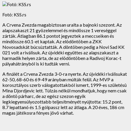
Fotó: KSS.rs
A Crvena Zvezda magabiztosan uralta a bajnoki szezont. Az
alapszakaszt 21 gyõzelemmel és mindössze 1 vereséggel
zárták. Átlagban 86.1 pontot jegyeztek a meccseiken és
mindössze 60.1-et kaptak. Az elõdöntõben a ZKK
Novosadskát búcsúztatták. A döntõben pedig a Novi Sad KK
021 volt a riválisuk. Az újvidéki együttes az alapszakaszt a
harmadik helyen zárta, de az elõdöntõben a Radivoj Korac-t
pályahátrányból is ki tudták verni.
A finálét a Crvena Zvezda 3-0-ra nyerte. Az újvidéki riválisukat
62-50, 68-60 és 69-49 arányban múlták felül. Az MVP a
korosztályos szerb válogatottakból ismert, 1999-es születésû
Mina Djordjevic lett. Túlzás nélkül mondhatjuk, hogy nem csak
a döntõ párharc, de az egész szezon egyik
legkiegyensúlyozottabb teljesítményét nyújtotta: 15.2 pont,
8.7 lepattanó és 1.5 gólpassz lett az átlaga. A 20 éves, 186 cm
magas játékosra fényes jövõ várhat.