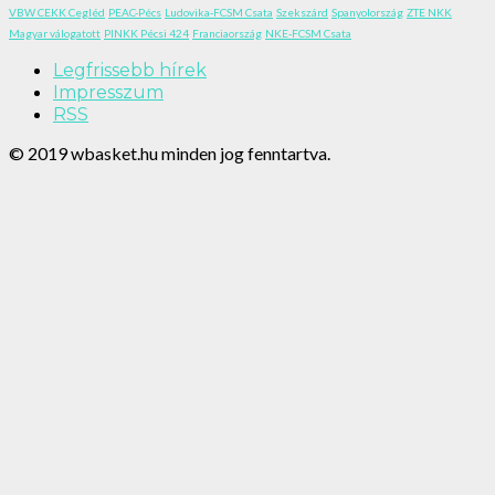
VBW CEKK Cegléd
PEAC-Pécs
Ludovika-FCSM Csata
Szekszárd
Spanyolország
ZTE NKK
Magyar válogatott
PINKK Pécsi 424
Franciaország
NKE-FCSM Csata
Legfrissebb hírek
Impresszum
RSS
© 2019 wbasket.hu minden jog fenntartva.