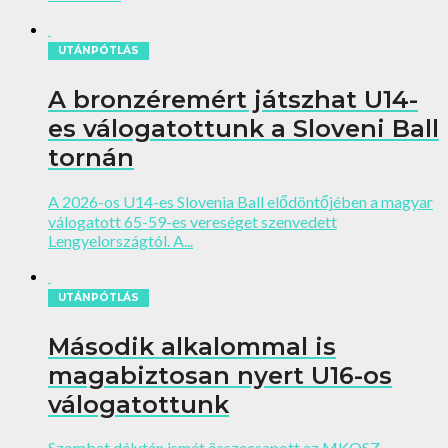
UTÁNPÓTLÁS
A bronzéremért játszhat U14-
es válogatottunk a Sloveni Ball
tornán
A 2026-os U14-es Slovenia Ball elődöntőjében a magyar
válogatott 65-59-es vereséget szenvedett
Lengyelországtól. A...
UTÁNPÓTLÁS
Második alkalommal is
magabiztosan nyert U16-os
válogatottunk
Szombat délután ismét összecsapott az MKOSZ