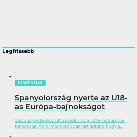
Legfrissebb
UTÁNPÓTLÁS
Spanyolország nyerte az U18-
as Európa-bajnokságot
Vasárnap este lezárult a svédországi U18-as Európa-
bajnokság. Arról már korábban hírt adtunk, hogy a...