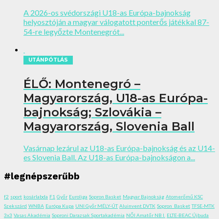
A 2026-os svédországi U18-as Európa-bajnokság
helyosztóján a magyar válogatott ponterős játékkal 87-
54-re legyőzte Montenegrót...
UTÁNPÓTLÁS
ÉLŐ: Montenegró –
Magyarország, U18-as Európa-
bajnokság; Szlovákia –
Magyarország, Slovenia Ball
Vasárnap lezárul az U18-as Európa-bajnokság és az U14-
es Slovenia Ball. Az U18-as Európa-bajnokságon a...
#legnépszerűbb
f2
sport
kosárlabda
F1
Győr
Euroliga
Sopron Basket
Magyar Bajnokság
Atomerőmű KSC
Szekszárd
WNBA
Európa Kupa
UNI Győr MÉLY-ÚT
Aluinvent DVTK
Sopron_Basket
TFSE-MTK
3x3
Vasas Akadémia
Soproni Darazsak Sportakadémia
NŐI Amatőr NB I.
ELTE-BEAC Újbuda