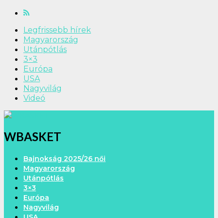
Legfrissebb hírek
Magyarország
Utánpótlás
3×3
Európa
USA
Nagyvilág
Videó
WBASKET
Bajnokság 2025/26 női
Magyarország
Utánpótlás
3×3
Európa
Nagyvilág
USA