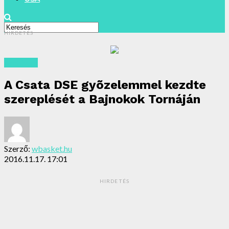
HIRDETÉS
Archivum
A Csata DSE gyõzelemmel kezdte
szereplését a Bajnokok Tornáján
Szerző:
wbasket.hu
2016.11.17. 17:01
HIRDETÉS