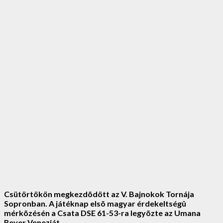
Csütörtökön megkezdõdött az V. Bajnokok Tornája
Sopronban. A játéknap elsõ magyar érdekeltségû
mérkõzésén a Csata DSE 61-53-ra legyõzte az Umana
Reyer Veneziát.