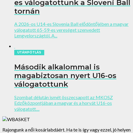
es válogatottunk a Sloveni Ball
tornán
A 2026-os U14-es Slovenia Ball elődöntőjében a magyar
válogatott 65-59-es vereséget szenvedett
Lengyelországtól. A...
UTÁNPÓTLÁS
Második alkalommal is
magabiztosan nyert U16-os
válogatottunk
Szombat délután ismét összecsapott az MKOSZ
Edzőközpontjában a magyar és a horvát U16-os
válogatott....
Rajongunk a női kosárlabdáért. Ha te is így vagy ezzel, jó helyen