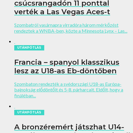
csúcsrangadón 11 ponttal
verték a Las Vegas Aces-t
Szombatról vasárnapra virradóra három mérkőzést
rendeztek a WNBA-ben, közte a Minnesota Lynx – Las...
UTÁNPÓTLÁS
Francia – spanyol klasszikus
lesz az U18-as Eb-döntőben
Szombaton rendezték a svédországi U18-as Európa-
bajnokság elődöntőit és 5-8. párharcait. Eldőlt, hogy a
fináléban...
UTÁNPÓTLÁS
A bronzéremért játszhat U14-