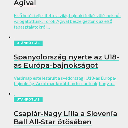
Ágival
Első hetét teljesítette a világbajnoki felkészülésnek női
válogatottunk. Török Ágival beszélgettünk az első
tapasztalatokról....
UTÁNPÓTLÁS
Spanyolország nyerte az U18-
as Európa-bajnokságot
Vasárnap este lezárult a svédországi U18-as Európa-
bajnokság. Arról már korábban hírt adtunk, hogy a...
UTÁNPÓTLÁS
Csaplár-Nagy Lilla a Slovenia
Ball All-Star ötösében