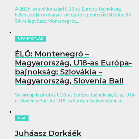
A 2026-os svédországi U18-as Európa-bajnokság
helyosztóján a magyar válogatott ponterős játékkal 87-
54-re legyőzte Montenegrót...
UTÁNPÓTLÁS
ÉLŐ: Montenegró –
Magyarország, U18-as Európa-
bajnokság; Szlovákia –
Magyarország, Slovenia Ball
Vasárnap lezárul az U18-as Európa-bajnokság és az U14-
es Slovenia Ball. Az U18-as Európa-bajnokságon a...
USA
Juháasz Dorkáék