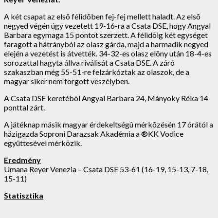
A két csapat az elsõ félidõben fej-fej mellett haladt. Az elsõ
negyed végén úgy vezetett 19-16-ra a Csata DSE, hogy Angyal
Barbara egymaga 15 pontot szerzett. A félidõig két egységet
faragott a hátrányból az olasz gárda, majd a harmadik negyed
elején a vezetést is átvették. 34-32-es olasz elõny után 18-4-es
sorozattal hagyta állva riválisát a Csata DSE. A záró
szakaszban még 55-51-re felzárkóztak az olaszok, de a
magyar siker nem forgott veszélyben.
A Csata DSE keretébõl Angyal Barbara 24, Mányoky Réka 14
ponttal zárt.
A játéknap másik magyar érdekeltségû mérkõzésén 17 órától a
házigazda Soproni Darazsak Akadémia a ®KK Vodice
együttesével mérkõzik.
Eredmény
Umana Reyer Venezia – Csata DSE 53-61 (16-19, 15-13, 7-18,
15-11)
Statisztika