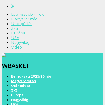
Legfrissebb hírek
Magyarország
Utánpótlás
3×3
Európa
USA
Nagyvilág
Videó
WBASKET
Bajnokság 2025/26 női
Magyarország
Utánpótlás
3×3
Európa
Nagyvilág
USA