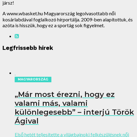
jársz!
A www.wbasket.hu Magyarország legolvasottabb női
kosárlabdával foglalkozó hírportálja. 2009-ben alapítottuk, és
azóta is hisszük, hogy ez a sportág sok figyelmet.
Legfrissebb hírek
MAGYARORSZÁG
„Már most érezni, hogy ez
valami más, valami
különlegesebb” – interjú Török
Ágival
Első hetét teljesítette a világbajnoki felkészülésnek női