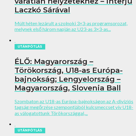
váratlan helyzetekhez – interjú
Laczkó Sárával
Múlt héten lezárult a szolnoki 3×3-as programsorozat,
melynek első három napján az U23-as 3×3-as...
UTÁNPÓTLÁS
ÉLŐ: Magyarország –
Törökország, U18-as Európa-
bajnokság; Lengyelország –
Magyarország, Slovenia Ball
Szombaton az U18-as Európa-bajnokságon az A-divíziós
tagság megőrzése szempontjából kulcsmeccset vív U18-
as válogatottunk Törökországgal,...
UTÁNPÓTLÁS