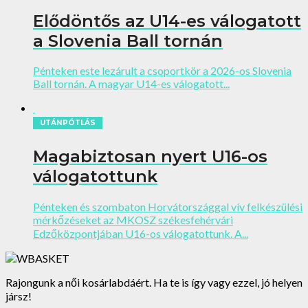
Elődöntős az U14-es válogatott
a Slovenia Ball tornán
Pénteken este lezárult a csoportkör a 2026-os Slovenia
Ball tornán. A magyar U14-es válogatott...
UTÁNPÓTLÁS
Magabiztosan nyert U16-os
válogatottunk
Pénteken és szombaton Horvátországgal vív felkészülési
mérkőzéseket az MKOSZ székesfehérvári
Edzőközpontjában U16-os válogatottunk. A...
Rajongunk a női kosárlabdáért. Ha te is így vagy ezzel, jó helyen
jársz!