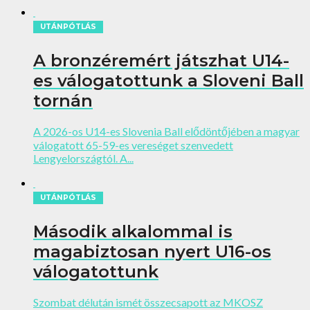
UTÁNPÓTLÁS
A bronzéremért játszhat U14-
es válogatottunk a Sloveni Ball
tornán
A 2026-os U14-es Slovenia Ball elődöntőjében a magyar
válogatott 65-59-es vereséget szenvedett
Lengyelországtól. A...
UTÁNPÓTLÁS
Második alkalommal is
magabiztosan nyert U16-os
válogatottunk
Szombat délután ismét összecsapott az MKOSZ