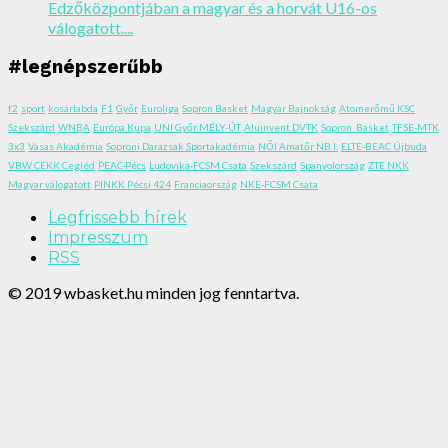
Edzőközpontjában a magyar és a horvát U16-os
válogatott....
#legnépszerűbb
f2
sport
kosárlabda
F1
Győr
Euroliga
Sopron Basket
Magyar Bajnokság
Atomerőmű KSC
Szekszárd
WNBA
Európa Kupa
UNI Győr MÉLY-ÚT
Aluinvent DVTK
Sopron_Basket
TFSE-MTK
3x3
Vasas Akadémia
Soproni Darazsak Sportakadémia
NŐI Amatőr NB I.
ELTE-BEAC Újbuda
VBW CEKK Cegléd
PEAC-Pécs
Ludovika-FCSM Csata
Szekszárd
Spanyolország
ZTE NKK
Magyar válogatott
PINKK Pécsi 424
Franciaország
NKE-FCSM Csata
Legfrissebb hírek
Impresszum
RSS
© 2019 wbasket.hu minden jog fenntartva.