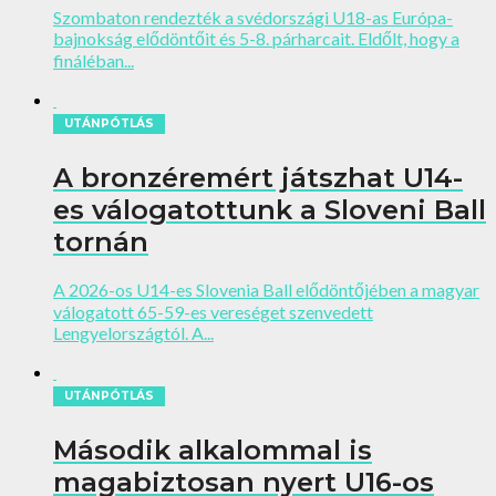
Szombaton rendezték a svédországi U18-as Európa-
bajnokság elődöntőit és 5-8. párharcait. Eldőlt, hogy a
fináléban...
UTÁNPÓTLÁS
A bronzéremért játszhat U14-
es válogatottunk a Sloveni Ball
tornán
A 2026-os U14-es Slovenia Ball elődöntőjében a magyar
válogatott 65-59-es vereséget szenvedett
Lengyelországtól. A...
UTÁNPÓTLÁS
Második alkalommal is
magabiztosan nyert U16-os