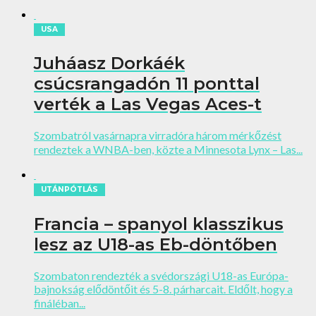
USA
Juháasz Dorkáék
csúcsrangadón 11 ponttal
verték a Las Vegas Aces-t
Szombatról vasárnapra virradóra három mérkőzést
rendeztek a WNBA-ben, közte a Minnesota Lynx – Las...
UTÁNPÓTLÁS
Francia – spanyol klasszikus
lesz az U18-as Eb-döntőben
Szombaton rendezték a svédországi U18-as Európa-
bajnokság elődöntőit és 5-8. párharcait. Eldőlt, hogy a
fináléban...