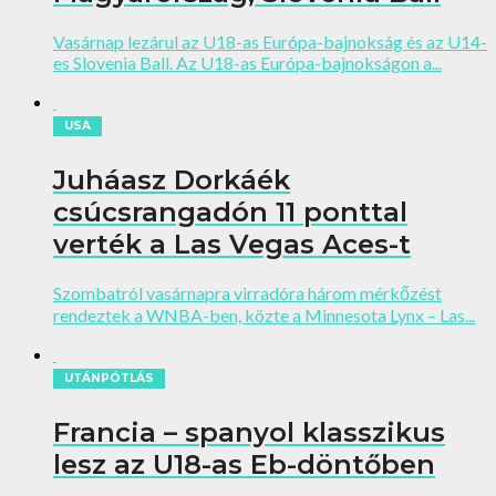
Vasárnap lezárul az U18-as Európa-bajnokság és az U14-
es Slovenia Ball. Az U18-as Európa-bajnokságon a...
USA
Juháasz Dorkáék
csúcsrangadón 11 ponttal
verték a Las Vegas Aces-t
Szombatról vasárnapra virradóra három mérkőzést
rendeztek a WNBA-ben, közte a Minnesota Lynx – Las...
UTÁNPÓTLÁS
Francia – spanyol klasszikus
lesz az U18-as Eb-döntőben