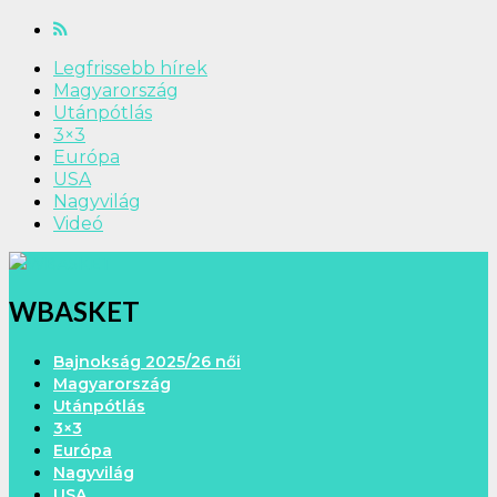
Legfrissebb hírek
Magyarország
Utánpótlás
3×3
Európa
USA
Nagyvilág
Videó
WBASKET
Bajnokság 2025/26 női
Magyarország
Utánpótlás
3×3
Európa
Nagyvilág
USA