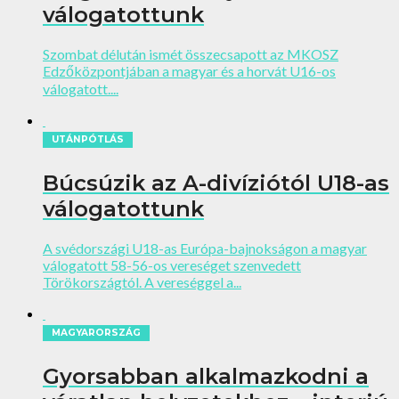
válogatottunk
Szombat délután ismét összecsapott az MKOSZ
Edzőközpontjában a magyar és a horvát U16-os
válogatott....
UTÁNPÓTLÁS
Búcsúzik az A-divíziótól U18-as
válogatottunk
A svédországi U18-as Európa-bajnokságon a magyar
válogatott 58-56-os vereséget szenvedett
Törökországtól. A vereséggel a...
MAGYARORSZÁG
Gyorsabban alkalmazkodni a