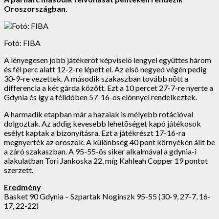
Oroszországban.
Fotó: FIBA
A lényegesen jobb játékerõt képviselõ lengyel együttes három
és fél perc alatt 12-2-re lépett el. Az elsõ negyed végén pedig
30-9-re vezettek. A második szakaszban tovább nõtt a
differencia a két gárda között. Ezt a 10 percet 27-7-re nyerte a
Gdynia és így a félidõben 57-16-os elõnnyel rendelkeztek.
A harmadik etapban már a hazaiak is mélyebb rotációval
dolgoztak. Az addig kevesebb lehetõséget kapó játékosok
esélyt kaptak a bizonyításra. Ezt a játékrészt 17-16-ra
megnyerték az oroszok. A különbség 40 pont környékén állt be
a záró szakaszban. A 95-55-ös siker alkalmával a gdynia-i
alakulatban Tori Jankoska 22, míg Kahleah Copper 19 pontot
szerzett.
Eredmény
Basket 90 Gdynia – Szpartak Noginszk 95-55 (30-9, 27-7, 16-
17, 22-22)