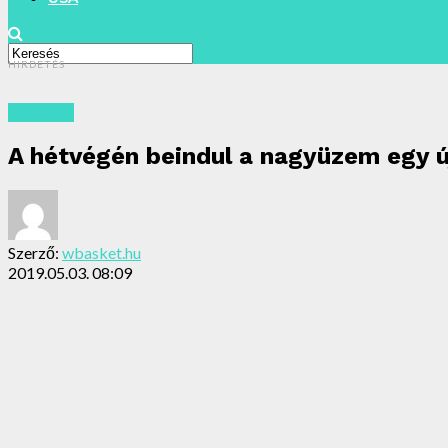
HIRDETÉS
Archivum
A hétvégén beindul a nagyüzem egy ú
Szerző:
wbasket.hu
2019.05.03. 08:09