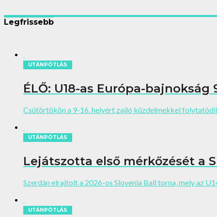
Legfrissebb
UTÁNPÓTLÁS
ÉLŐ: U18-as Európa-bajnokság 9-1
Csütörtökön a 9-16. helyért zajló küzdelmekkel folytatódi
UTÁNPÓTLÁS
Lejátszotta első mérkőzését a 
Szerdán elrajtolt a 2026-os Slovenia Ball torna, mely az U1
UTÁNPÓTLÁS