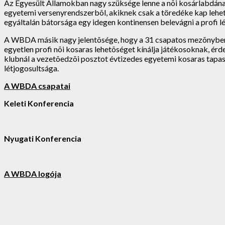
Az Egyesült Államokban nagy szüksége lenne a nõi kosárlabdának 
egyetemi versenyrendszerbõl, akiknek csak a töredéke kap leh
egyáltalán bátorsága egy idegen kontinensen belevágni a profi l
A WBDA másik nagy jelentõsége, hogy a 31 csapatos mezõnyben r
egyetlen profi nõi kosaras lehetõséget kínálja játékosoknak, ér
klubnál a vezetõedzõi posztot évtizedes egyetemi kosaras tapa
létjogosultsága.
A WBDA csapatai
Keleti Konferencia
Nyugati Konferencia
A WBDA logója