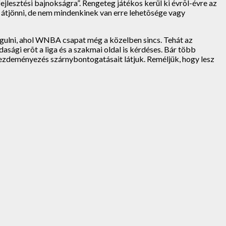
lesztési bajnokságra”. Rengeteg játékos kerül ki évrõl-évre az
tjönni, de nem mindenkinek van erre lehetõsége vagy
gulni, ahol WNBA csapat még a közelben sincs. Tehát az
sági erõt a liga és a szakmai oldal is kérdéses. Bár több
ezdeményezés szárnybontogatásait látjuk. Reméljük, hogy lesz