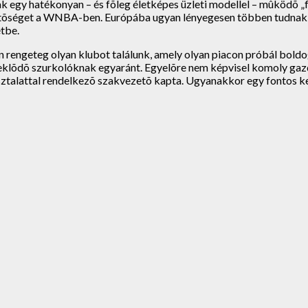
egy hatékonyan – és fõleg életképes üzleti modellel – mûködõ „fej
etõséget a WNBA-ben. Európába ugyan lényegesen többen tudnak á
étbe.
engeteg olyan klubot találunk, amely olyan piacon próbál boldo
deklõdõ szurkolóknak egyaránt. Egyelõre nem képvisel komoly gazda
sztalattal rendelkezõ szakvezetõ kapta. Ugyanakkor egy fontos k