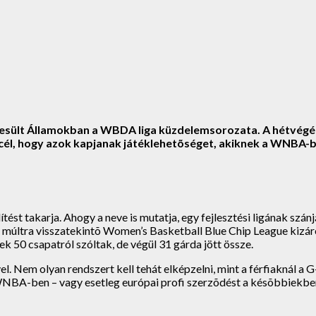
esült Államokban a WBDA liga küzdelemsorozata. A hétvégén p
cél, hogy azok kapjanak játéklehetõséget, akiknek a WNBA-ben
 takarja. Ahogy a neve is mutatja, egy fejlesztési ligának szánj
 múltra visszatekintõ Women’s Basketball Blue Chip League kizár
k 50 csapatról szóltak, de végül 31 gárda jött össze.
. Nem olyan rendszert kell tehát elképzelni, mint a férfiaknál a
 WNBA-ben – vagy esetleg európai profi szerzõdést a késõbbiekben 