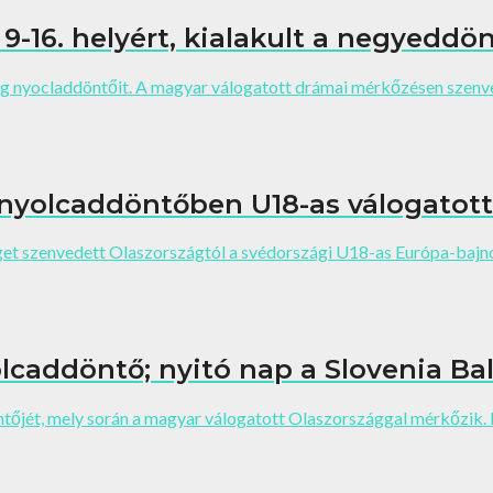
 9-16. helyért, kialakult a negyeddö
 nyocladdöntőit. A magyar válogatott drámai mérkőzésen szenved
 nyolcaddöntőben U18-as válogatot
et szenvedett Olaszországtól a svédországi U18-as Európa-bajno
lcaddöntő; nyitó nap a Slovenia Bal
jét, mely során a magyar válogatott Olaszországgal mérkőzik. E