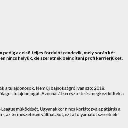
edig az elsõ teljes fordulót rendezik, mely során két
 nincs helyük, de szeretnék beindítani profi karrierjüket.
ák a tulajdonosok. Nem új bajnokságról van szó: 2018.
ólagos tulajdonjogát. Azonnal átkeresztelte és megkezdõdtek a
 G-League mûködését. Ugyanakkor nincs korlátozva az átjárás a
-, az természetesen válthat. Sõt, ezt a folyamatot szeretnék