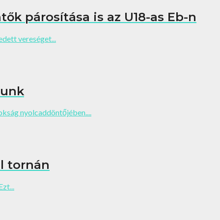
ntők párosítása is az U18-as Eb-n
ett vereséget...
tunk
kság nyolcaddöntőjében....
l tornán
zt...