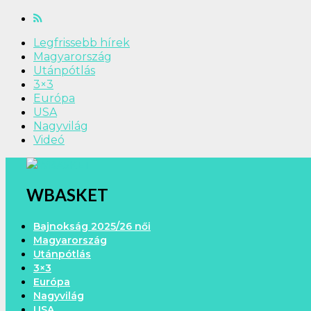
Legfrissebb hírek
Magyarország
Utánpótlás
3×3
Európa
USA
Nagyvilág
Videó
WBASKET
Bajnokság 2025/26 női
Magyarország
Utánpótlás
3×3
Európa
Nagyvilág
USA