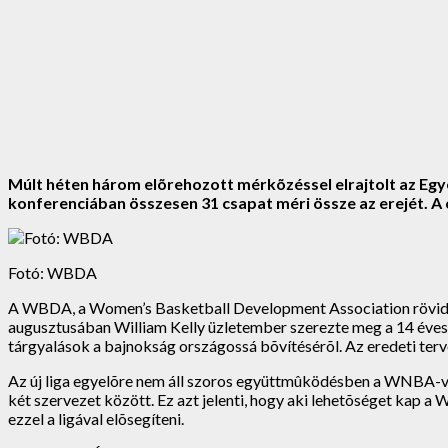
Múlt héten három elõrehozott mérkõzéssel elrajtolt az Egy
konferenciában összesen 31 csapat méri össze az erejét. A 
Fotó: WBDA
A WBDA, a Women’s Basketball Development Association rövidítést
augusztusában William Kelly üzletember szerezte meg a 14 éves
tárgyalások a bajnokság országossá bõvítésérõl. Az eredeti terve
Az új liga egyelõre nem áll szoros együttmûködésben a WNBA-vel
két szervezet között. Ez azt jelenti, hogy aki lehetõséget kap a
ezzel a ligával elõsegíteni.