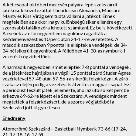
A két csapat októberi meccsén pályára lépõ szekszárdi
játékosok közül ezúttal Theodoreán Alexandra, Mansaré
Manty és Kiss Virág sem tudta vállalni a játékot. Ennek
megfelelõen az akkori nagy különbségû siker ellenére egy
szorosabb találkozóra lehetett számítani. Ez be is következett.
A csehek az elsõ negyedben magukhoz ragadták a
kezdeményezést és 10 perc után 24-17-re vezetettek. A
második szakaszban 9 ponttal is elléptek a vendégek, de 34-
34-nél sikerült egyenlíteni. A félidõben 41-38-as nymburk-i
vezetést rögzíthettünk.
A harmadik negyedben ismét elléptek 7-8 ponttal a vendégek,
de a játékrész hajrájában a végül 15 ponttal záró Studer Ágnes
vezérletével 57-48 után 57-56-ra sikerült felzárkózni. A záró
szakasz elején pedig a vezetést is átvette a magyar csapat. Ezt
a periódust feszült játék jellemezte, ahol az utolsó két percbe
érkezve 69-62-re lépett el a Szekszárd. A vendégek mindent
megtettek a felzárkózásért, de a szoros végjátékból a
Szekszárd jött ki gyõztesen.
Eredmény
Atomerõmû Szekszárd – Basletball Nymburk 73-66 (17-24,
21-17, 18-16, 17-9)