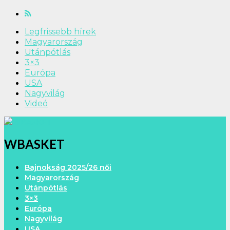
Legfrissebb hírek
Magyarország
Utánpótlás
3×3
Európa
USA
Nagyvilág
Videó
WBASKET
Bajnokság 2025/26 női
Magyarország
Utánpótlás
3×3
Európa
Nagyvilág
USA