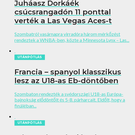
Juháasz Dorkáék
csúcsrangadón 11 ponttal
verték a Las Vegas Aces-t
Szombatról vasárnapra virradóra három mérkőzést
rendeztek a WNBA-ben, közte a Minnesota Lynx – Las...
UTÁNPÓTLÁS
Francia – spanyol klasszikus
lesz az U18-as Eb-döntőben
Szombaton rendezték a svédországi U18-as Európa-
bajnokság elődöntőit és 5-8. párharcait. Eldőlt, hogy a
fináléban...
UTÁNPÓTLÁS