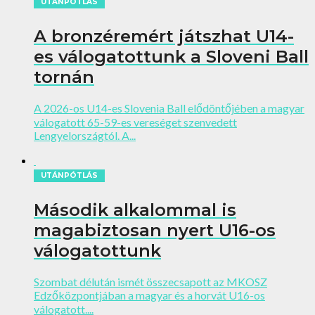
UTÁNPÓTLÁS
A bronzéremért játszhat U14-
es válogatottunk a Sloveni Ball
tornán
A 2026-os U14-es Slovenia Ball elődöntőjében a magyar
válogatott 65-59-es vereséget szenvedett
Lengyelországtól. A...
UTÁNPÓTLÁS
Második alkalommal is
magabiztosan nyert U16-os
válogatottunk
Szombat délután ismét összecsapott az MKOSZ
Edzőközpontjában a magyar és a horvát U16-os
válogatott....