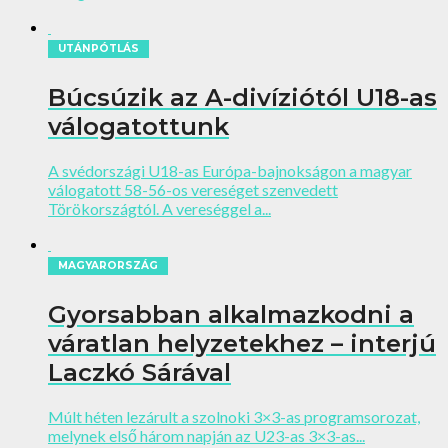
UTÁNPÓTLÁS
Búcsúzik az A-divíziótól U18-as
válogatottunk
A svédországi U18-as Európa-bajnokságon a magyar
válogatott 58-56-os vereséget szenvedett
Törökországtól. A vereséggel a...
MAGYARORSZÁG
Gyorsabban alkalmazkodni a
váratlan helyzetekhez – interjú
Laczkó Sárával
Múlt héten lezárult a szolnoki 3×3-as programsorozat,
melynek első három napján az U23-as 3×3-as...