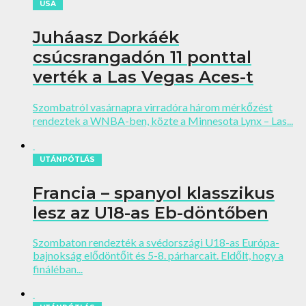
USA
Juháasz Dorkáék
csúcsrangadón 11 ponttal
verték a Las Vegas Aces-t
Szombatról vasárnapra virradóra három mérkőzést
rendeztek a WNBA-ben, közte a Minnesota Lynx – Las...
UTÁNPÓTLÁS
Francia – spanyol klasszikus
lesz az U18-as Eb-döntőben
Szombaton rendezték a svédországi U18-as Európa-
bajnokság elődöntőit és 5-8. párharcait. Eldőlt, hogy a
fináléban...