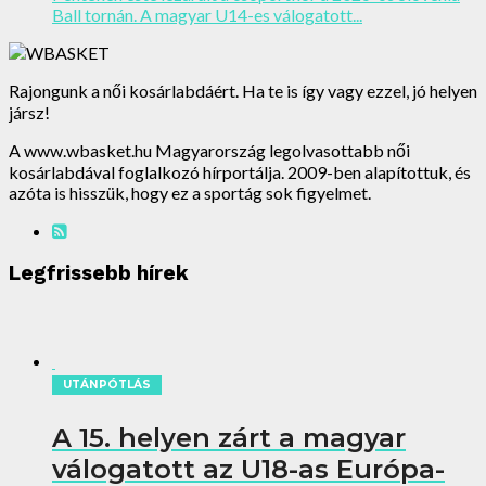
Ball tornán. A magyar U14-es válogatott...
Rajongunk a női kosárlabdáért. Ha te is így vagy ezzel, jó helyen
jársz!
A www.wbasket.hu Magyarország legolvasottabb női
kosárlabdával foglalkozó hírportálja. 2009-ben alapítottuk, és
azóta is hisszük, hogy ez a sportág sok figyelmet.
Legfrissebb hírek
UTÁNPÓTLÁS
A 15. helyen zárt a magyar
válogatott az U18-as Európa-