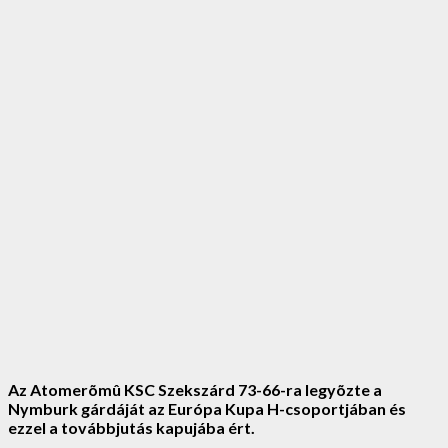
Az Atomerõmû KSC Szekszárd 73-66-ra legyõzte a
Nymburk gárdáját az Európa Kupa H-csoportjában és
ezzel a továbbjutás kapujába ért.