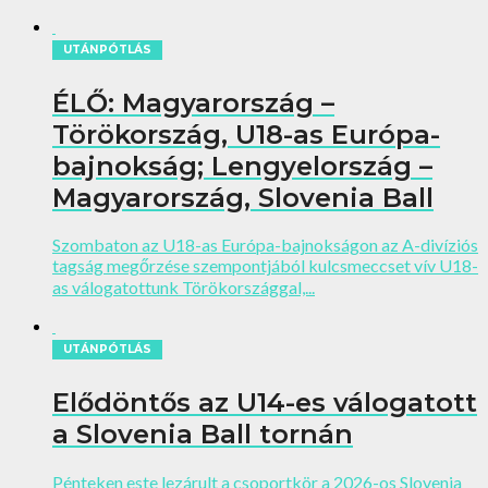
UTÁNPÓTLÁS
ÉLŐ: Magyarország –
Törökország, U18-as Európa-
bajnokság; Lengyelország –
Magyarország, Slovenia Ball
Szombaton az U18-as Európa-bajnokságon az A-divíziós
tagság megőrzése szempontjából kulcsmeccset vív U18-
as válogatottunk Törökországgal,...
UTÁNPÓTLÁS
Elődöntős az U14-es válogatott
a Slovenia Ball tornán
Pénteken este lezárult a csoportkör a 2026-os Slovenia