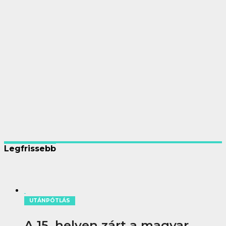
Legfrissebb
UTÁNPÓTLÁS
A 15. helyen zárt a magyar