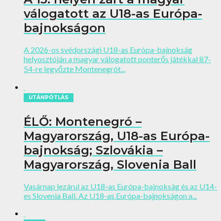
válogatott az U18-as Európa-
bajnokságon
A 2026-os svédországi U18-as Európa-bajnokság
helyosztóján a magyar válogatott ponterős játékkal 87-
54-re legyőzte Montenegrót...
UTÁNPÓTLÁS
ÉLŐ: Montenegró –
Magyarország, U18-as Európa-
bajnokság; Szlovákia –
Magyarország, Slovenia Ball
Vasárnap lezárul az U18-as Európa-bajnokság és az U14-
es Slovenia Ball. Az U18-as Európa-bajnokságon a...