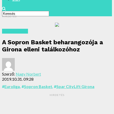
HIRDETÉS
Magyarország
A Sopron Basket beharangozója a
Girona elleni találkozóhoz
Szerző:
Nagy Norbert
2019.10.31. 09:28
#
Euroliga
, #
Sopron Basket
, #
Spar CityLift Girona
HIRDETÉS