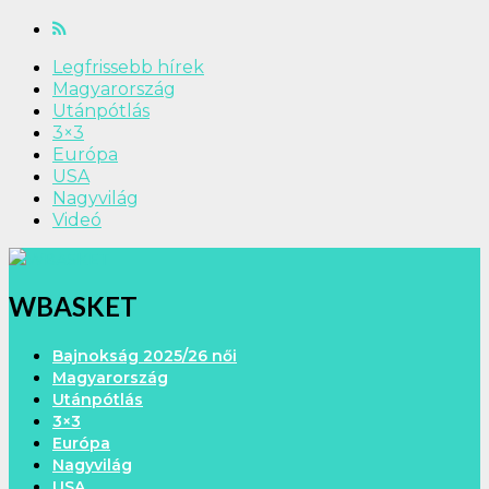
Legfrissebb hírek
Magyarország
Utánpótlás
3×3
Európa
USA
Nagyvilág
Videó
WBASKET
Bajnokság 2025/26 női
Magyarország
Utánpótlás
3×3
Európa
Nagyvilág
USA