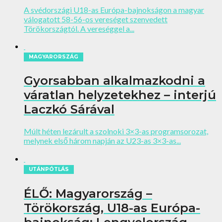
A svédországi U18-as Európa-bajnokságon a magyar
válogatott 58-56-os vereséget szenvedett
Törökországtól. A vereséggel a...
MAGYARORSZÁG
Gyorsabban alkalmazkodni a
váratlan helyzetekhez – interjú
Laczkó Sárával
Múlt héten lezárult a szolnoki 3×3-as programsorozat,
melynek első három napján az U23-as 3×3-as...
UTÁNPÓTLÁS
ÉLŐ: Magyarország –
Törökország, U18-as Európa-