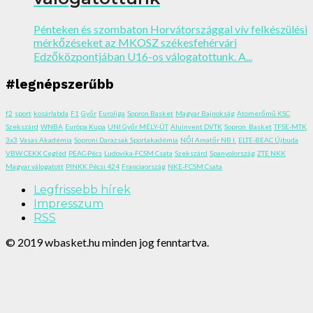
Pénteken és szombaton Horvátországgal vív felkészülési
mérkőzéseket az MKOSZ székesfehérvári
Edzőközpontjában U16-os válogatottunk. A...
#legnépszerűbb
f2
sport
kosárlabda
F1
Győr
Euroliga
Sopron Basket
Magyar Bajnokság
Atomerőmű KSC
Szekszárd
WNBA
Európa Kupa
UNI Győr MÉLY-ÚT
Aluinvent DVTK
Sopron_Basket
TFSE-MTK
3x3
Vasas Akadémia
Soproni Darazsak Sportakadémia
NŐI Amatőr NB I.
ELTE-BEAC Újbuda
VBW CEKK Cegléd
PEAC-Pécs
Ludovika-FCSM Csata
Szekszárd
Spanyolország
ZTE NKK
Magyar válogatott
PINKK Pécsi 424
Franciaország
NKE-FCSM Csata
Legfrissebb hírek
Impresszum
RSS
© 2019 wbasket.hu minden jog fenntartva.