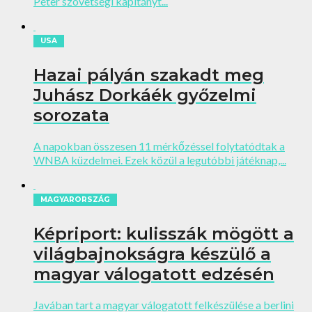
Péter szövetségi kapitányt...
USA
Hazai pályán szakadt meg
Juhász Dorkáék győzelmi
sorozata
A napokban összesen 11 mérkőzéssel folytatódtak a
WNBA küzdelmei. Ezek közül a legutóbbi játéknap,...
MAGYARORSZÁG
Képriport: kulisszák mögött a
világbajnokságra készülő a
magyar válogatott edzésén
Javában tart a magyar válogatott felkészülése a berlini