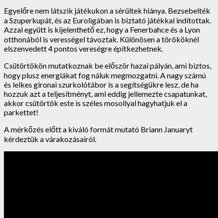
Egyelőre nem látszik játékukon a sérültek hiánya. Bezsebelték
a Szuperkupát, és az Euroligában is biztató játékkal indítottak.
Azzal együtt is kijelenthető ez, hogy a Fenerbahce és a Lyon
otthonából is verességel távoztak. Különösen a törököknél
elszenvedett 4 pontos vereségre építkezhetnek.
Csütörtökön mutatkoznak be először hazai pályán, ami biztos,
hogy plusz energiákat fog náluk megmozgatni. A nagy számú
és lelkes gironai szurkolótábor is a segítségükre lesz, de ha
hozzuk azt a teljesítményt, ami eddig jellemezte csapatunkat,
akkor csütörtök este is széles mosollyal hagyhatjuk el a
parkettet!
A mérkőzés előtt a kiváló formát mutató Briann Januaryt
kérdeztük a várakozásairól.