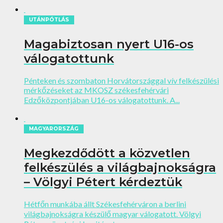
UTÁNPÓTLÁS
Magabiztosan nyert U16-os
válogatottunk
Pénteken és szombaton Horvátországgal vív felkészülési
mérkőzéseket az MKOSZ székesfehérvári
Edzőközpontjában U16-os válogatottunk. A...
MAGYARORSZÁG
Megkezdődött a közvetlen
felkészülés a világbajnokságra
– Völgyi Pétert kérdeztük
Hétfőn munkába állt Székesfehérváron a berlini
világbajnokságra készülő magyar válogatott. Völgyi