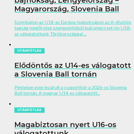
bajnokság; Lengyelország –
Magyarország, Slovenia Ball
Szombaton az U18-as Európa-bajnokságon az A-divíziós
tagság megőrzése szempontjából kulcsmeccset vív U18-
as válogatottunk Törökországgal,...
UTÁNPÓTLÁS
Elődöntős az U14-es válogatott
a Slovenia Ball tornán
Pénteken este lezárult a csoportkör a 2026-os Slovenia
Ball tornán. A magyar U14-es válogatott...
UTÁNPÓTLÁS
Magabiztosan nyert U16-os
válogatottunk