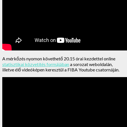
A mérkőzés nyomon követhető 20.15 órai kezdettel online
statisztikai közvetítés formájában
a sorozat weboldalán,
illetve élő videóképen keresztül a FIBA Youtube csatornáján.