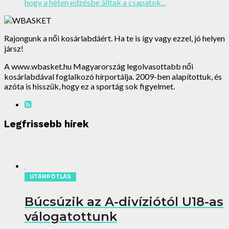
hogy a héten edzésbe álltak a csapatok...
Rajongunk a női kosárlabdáért. Ha te is így vagy ezzel, jó helyen
jársz!
A www.wbasket.hu Magyarország legolvasottabb női
kosárlabdával foglalkozó hírportálja. 2009-ben alapítottuk, és
azóta is hisszük, hogy ez a sportág sok figyelmet.
Legfrissebb hírek
UTÁNPÓTLÁS
Búcsúzik az A-divíziótól U18-as
válogatottunk