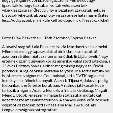
hogy gyengültek volna. Sőt! Igaz, Sonja Petrovicot úgy
igazolták le, hogy tisztában voltak vele, a szerbek
világklasszisára műtét vár. Így is bizalmat szavaztak neki, és
biztosak lehetünk abban, hogy visszatérése hatalmas erősítés
lesz. Addig azonban nélküle kell boldogolniuk. Nézzük, kikkel!
Fotó: FIBA.Basketball – Tóth Zsombor/Sopron Basket
A tavalyi magból Laia Palaut és Nuria Martinezt kell kiemelni.
Mindketten nagy tapasztalattal bíró klasszisok, utóbbi
azonban sérülés miatt szintén a maródiak listáját növeli. Nagy
értéknek számít ugyanakkor az amerikai válogatott játékosa, a
25 éves Brittney Sykes, akiben még mindig nagy a fejlődési
potenciál. A légiósoknál maradva folytassuk a sort a hazánkból
is jól ismert Naignouma Coulibalyval, aki a DVTK tagjaként
kemény ellenfélnek bizonyult. A szerb Tijana Ajdukovic pedig
klubunkat is erősítette korábban. A rutinos játékosok közé
tartozik a nigéria Adaora Elonu és a francia kiválóság, Magali
Mendy. Utóbbi egészen kimagasló statisztikai mutatókat
hozott össze az elmúlt hetekben. A spanyol vonal erősítésének
céljából visszacsábították hazájába Maria Araujot, aki
Lengyelországban pattogtatott.