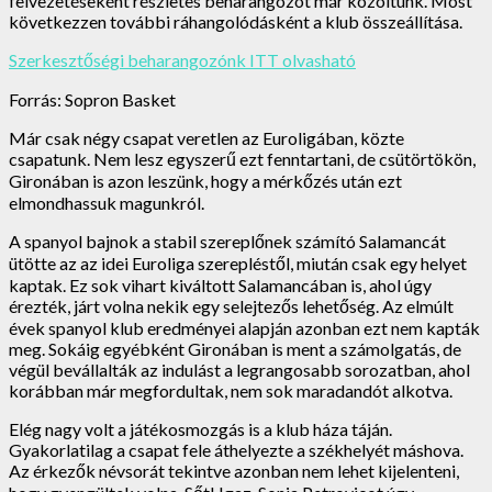
felvezetéseként részletes beharangozót már közöltünk. Most
következzen további ráhangolódásként a klub összeállítása.
Szerkesztőségi beharangozónk ITT olvasható
Forrás: Sopron Basket
Már csak négy csapat veretlen az Euroligában, közte
csapatunk. Nem lesz egyszerű ezt fenntartani, de csütörtökön,
Gironában is azon leszünk, hogy a mérkőzés után ezt
elmondhassuk magunkról.
A spanyol bajnok a stabil szereplőnek számító Salamancát
ütötte az az idei Euroliga szerepléstől, miután csak egy helyet
kaptak. Ez sok vihart kiváltott Salamancában is, ahol úgy
érezték, járt volna nekik egy selejtezős lehetőség. Az elmúlt
évek spanyol klub eredményei alapján azonban ezt nem kapták
meg. Sokáig egyébként Gironában is ment a számolgatás, de
végül bevállalták az indulást a legrangosabb sorozatban, ahol
korábban már megfordultak, nem sok maradandót alkotva.
Elég nagy volt a játékosmozgás is a klub háza táján.
Gyakorlatilag a csapat fele áthelyezte a székhelyét máshova.
Az érkezők névsorát tekintve azonban nem lehet kijelenteni,