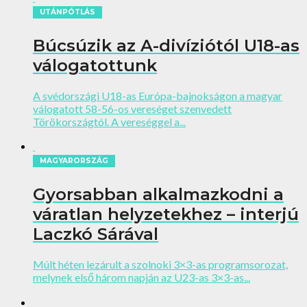
UTÁNPÓTLÁS
Búcsúzik az A-divíziótól U18-as
válogatottunk
A svédországi U18-as Európa-bajnokságon a magyar
válogatott 58-56-os vereséget szenvedett
Törökországtól. A vereséggel a...
MAGYARORSZÁG
Gyorsabban alkalmazkodni a
váratlan helyzetekhez – interjú
Laczkó Sárával
Múlt héten lezárult a szolnoki 3×3-as programsorozat,
melynek első három napján az U23-as 3×3-as...