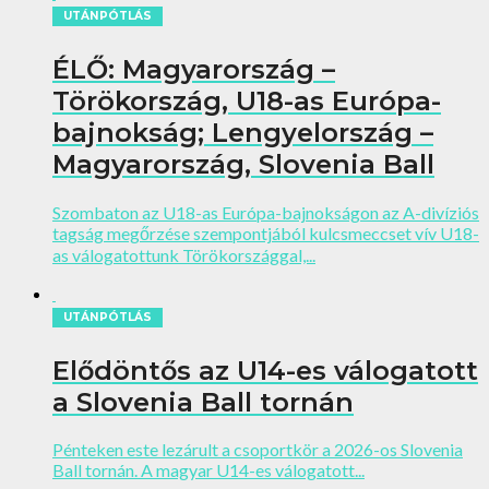
UTÁNPÓTLÁS
ÉLŐ: Magyarország –
Törökország, U18-as Európa-
bajnokság; Lengyelország –
Magyarország, Slovenia Ball
Szombaton az U18-as Európa-bajnokságon az A-divíziós
tagság megőrzése szempontjából kulcsmeccset vív U18-
as válogatottunk Törökországgal,...
UTÁNPÓTLÁS
Elődöntős az U14-es válogatott
a Slovenia Ball tornán
Pénteken este lezárult a csoportkör a 2026-os Slovenia
Ball tornán. A magyar U14-es válogatott...