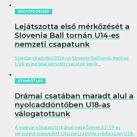
UNCATEGORIZED
Lejátszotta első mérkőzését a
Slovenia Ball tornán U14-es
nemzeti csapatunk
Szerdán elrajtolt a 2026-os Slovenia Ball torna, mely az
U14-es európai nemzeti csapatok egyik...
UTÁNPÓTLÁS
Drámai csatában maradt alul a
nyolcaddöntőben U18-as
válogatottunk
A magyar válogatott drámai mérkőzésen 61-59-es
vereséget szenvedett Olaszországtól a svédországi U18-