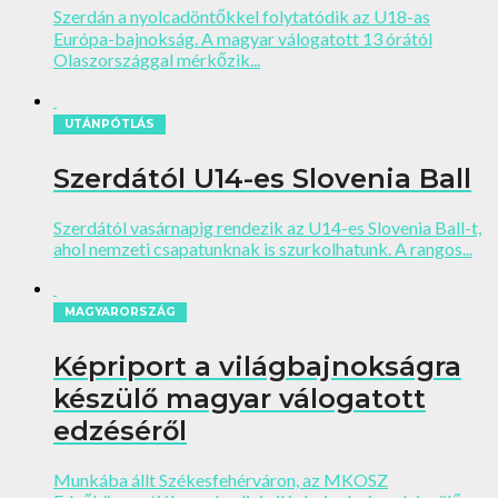
Szerdán a nyolcadöntőkkel folytatódik az U18-as
Európa-bajnokság. A magyar válogatott 13 órától
Olaszországgal mérkőzik...
UTÁNPÓTLÁS
Szerdától U14-es Slovenia Ball
Szerdától vasárnapig rendezik az U14-es Slovenia Ball-t,
ahol nemzeti csapatunknak is szurkolhatunk. A rangos...
MAGYARORSZÁG
Képriport a világbajnokságra
készülő magyar válogatott
edzéséről
Munkába állt Székesfehérváron, az MKOSZ