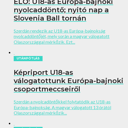
ÉLŐ: U18-as Európa-bajnoki
nyolcaddöntő; nyitó nap a
Slovenia Ball tornán
Szerdán rendezik az U18-as Európa-bajnokság
nyolcaddöntőjét, mely során a magyar válogatott
Olaszországgal mérkőzik. Ezt...
UTÁNPÓTLÁS
Képriport U18-as
válogatottunk Európa-bajnoki
csoportmeccseiről
Szerdán a nyolcadöntőkkel folytatódik az U18-as
Európa-bajnokság. A magyar válogatott 13 órától
Olaszországgal mérkőzik...