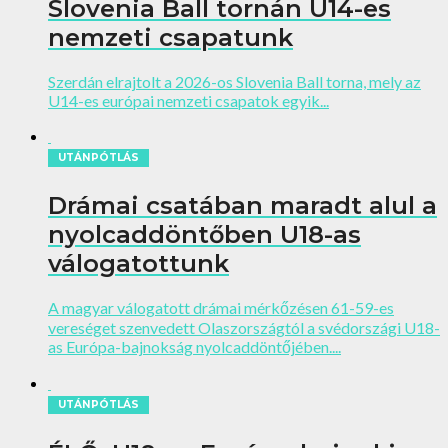
Slovenia Ball tornán U14-es
nemzeti csapatunk
Szerdán elrajtolt a 2026-os Slovenia Ball torna, mely az
U14-es európai nemzeti csapatok egyik...
UTÁNPÓTLÁS
Drámai csatában maradt alul a
nyolcaddöntőben U18-as
válogatottunk
A magyar válogatott drámai mérkőzésen 61-59-es
vereséget szenvedett Olaszországtól a svédországi U18-
as Európa-bajnokság nyolcaddöntőjében....
UTÁNPÓTLÁS