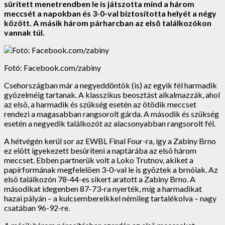
sûrített menetrendben le is játszotta mind a három
meccsét a napokban és 3-0-val biztosította helyét a négy
között. A másik három párharcban az elsõ találkozókon
vannak túl.
Fotó: Facebook.com/zabiny
Csehországban már a negyeddöntõk (is) az egyik fél harmadik
gyõzelméig tartanak. A klasszikus beosztást alkalmazzák, ahol
az elsõ, a harmadik és szükség esetén az ötödik meccset
rendezi a magasabban rangsorolt gárda. A második és szükség
esetén a negyedik találkozót az alacsonyabban rangsorolt fél.
A hétvégén kerül sor az EWBL Final Four-ra, így a Zabiny Brno
ez elõtt igyekezett besûríteni a naptárába az elsõ három
meccset. Ebben partnerük volt a Loko Trutnov, akiket a
papírformának megfelelõen 3-0-val le is gyõztek a brnóiak. Az
elsõ találkozón 78-44-es sikert aratott a Zabiny Brno. A
másodikat idegenben 87-73-ra nyerték, míg a harmadikat
hazai pályán – a kulcsembereikkel némileg tartalékolva – nagy
csatában 96-92-re.