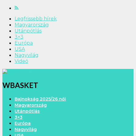
Legfrissebb hírek
Magyarország
Utánpótlás
3×3
Európa
USA
Nagyvilág
Videó
WBASKET
Bajnokság 2025/26 női
Magyarország
Utánpótlás
3×3
Európa
Nagyvilág
USA