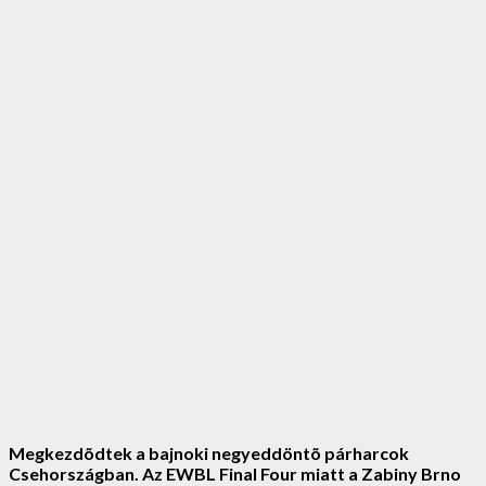
Megkezdõdtek a bajnoki negyeddöntõ párharcok
Csehországban. Az EWBL Final Four miatt a Zabiny Brno