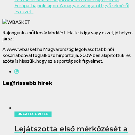
Európa-bajnokságon. A magyar válogatott győzelméről
és ezzel...
Rajongunk a női kosárlabdáért. Ha te is így vagy ezzel, jó helyen
jársz!
A www.wbasket.hu Magyarország legolvasottabb női
kosárlabdával foglalkozó hírportálja. 2009-ben alapítottuk, és
azóta is hisszük, hogy ez a sportág sok figyelmet.
Legfrissebb hírek
UNCATEGORIZED
Lejátszotta első mérkőzését a