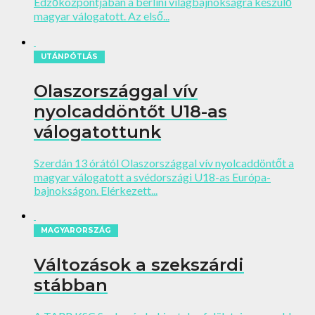
Edzőközpontjában a berlini világbajnokságra készülő
magyar válogatott. Az első...
UTÁNPÓTLÁS
Olaszországgal vív
nyolcaddöntőt U18-as
válogatottunk
Szerdán 13 órától Olaszországgal vív nyolcaddöntőt a
magyar válogatott a svédországi U18-as Európa-
bajnokságon. Elérkezett...
MAGYARORSZÁG
Változások a szekszárdi
stábban