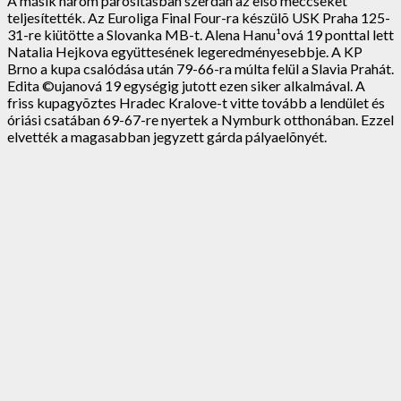
A másik három párosításban szerdán az elsõ meccseket
teljesítették. Az Euroliga Final Four-ra készülõ USK Praha 125-
31-re kiütötte a Slovanka MB-t. Alena Hanu¹ová 19 ponttal lett
Natalia Hejkova együttesének legeredményesebbje. A KP
Brno a kupa csalódása után 79-66-ra múlta felül a Slavia Prahát.
Edita ©ujanová 19 egységig jutott ezen siker alkalmával. A
friss kupagyõztes Hradec Kralove-t vitte tovább a lendület és
óriási csatában 69-67-re nyertek a Nymburk otthonában. Ezzel
elvették a magasabban jegyzett gárda pályaelõnyét.