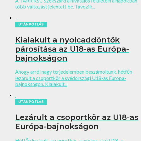
A TARR KSC Szekszárd a hivatalos felületein a napokban
több változást jelentett be. Távozik...
UTÁNPÓTLÁS
Kialakult a nyolcaddöntők
párosítása az U18-as Európa-
bajnokságon
Ahogy arról nagy terjedelemben beszámoltunk, hétfőn
lezárult a csoportkör a svédországi U18-as Európa-
bajnokságon. Kialakult...
UTÁNPÓTLÁS
Lezárult a csoportkör az U18-as
Európa-bajnokságon
Hétfőn lezárult a csoportkör a svédországi U18-as