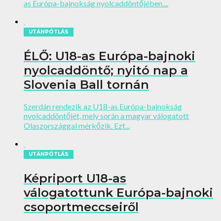
as Európa-bajnokság nyolcaddöntőjében....
UTÁNPÓTLÁS
ÉLŐ: U18-as Európa-bajnoki
nyolcaddöntő; nyitó nap a
Slovenia Ball tornán
Szerdán rendezik az U18-as Európa-bajnokság
nyolcaddöntőjét, mely során a magyar válogatott
Olaszországgal mérkőzik. Ezt...
UTÁNPÓTLÁS
Képriport U18-as
válogatottunk Európa-bajnoki
csoportmeccseiről