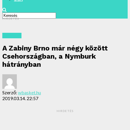
HIRDETÉS
Archivum
A Zabiny Brno már négy között
Csehországban, a Nymburk
hátrányban
Szerző:
wbasket.hu
2019.03.14. 22:57
HIRDETÉS