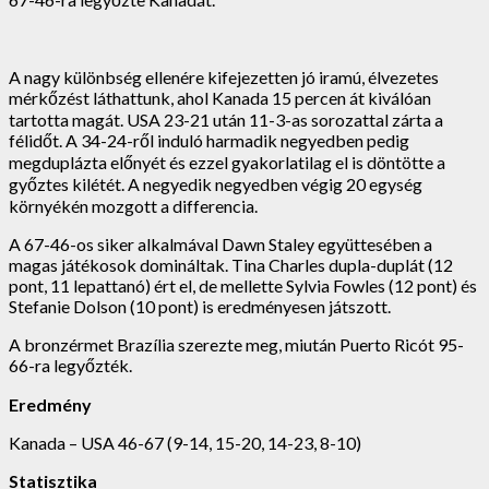
A nagy különbség ellenére kifejezetten jó iramú, élvezetes
mérkőzést láthattunk, ahol Kanada 15 percen át kiválóan
tartotta magát. USA 23-21 után 11-3-as sorozattal zárta a
félidőt. A 34-24-ről induló harmadik negyedben pedig
megduplázta előnyét és ezzel gyakorlatilag el is döntötte a
győztes kilétét. A negyedik negyedben végig 20 egység
környékén mozgott a differencia.
A 67-46-os siker alkalmával Dawn Staley együttesében a
magas játékosok domináltak. Tina Charles dupla-duplát (12
pont, 11 lepattanó) ért el, de mellette Sylvia Fowles (12 pont) és
Stefanie Dolson (10 pont) is eredményesen játszott.
A bronzérmet Brazília szerezte meg, miután Puerto Ricót 95-
66-ra legyőzték.
Eredmény
Kanada – USA 46-67 (9-14, 15-20, 14-23, 8-10)
Statisztika