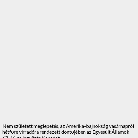
Nem született meglepetés, az Amerika-bajnokság vasárnapról
hétfőre virradóra rendezett döntőjében az Egyesült Államok
67-46-ra legyőzte Kanadát.