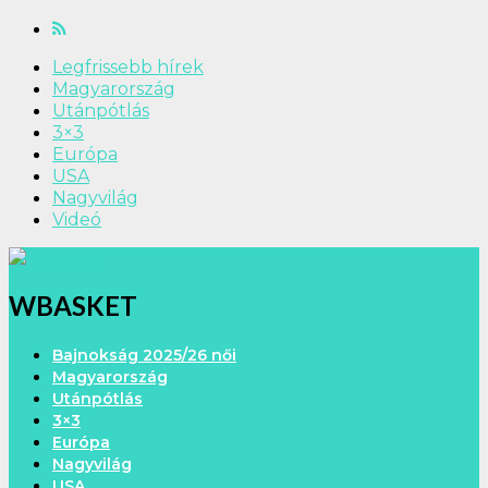
Legfrissebb hírek
Magyarország
Utánpótlás
3×3
Európa
USA
Nagyvilág
Videó
WBASKET
Bajnokság 2025/26 női
Magyarország
Utánpótlás
3×3
Európa
Nagyvilág
USA