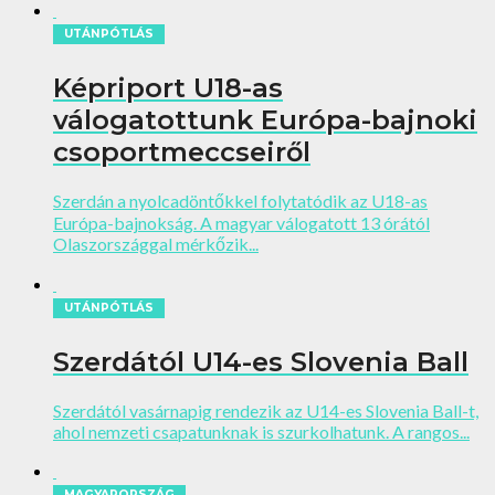
UTÁNPÓTLÁS
Képriport U18-as
válogatottunk Európa-bajnoki
csoportmeccseiről
Szerdán a nyolcadöntőkkel folytatódik az U18-as
Európa-bajnokság. A magyar válogatott 13 órától
Olaszországgal mérkőzik...
UTÁNPÓTLÁS
Szerdától U14-es Slovenia Ball
Szerdától vasárnapig rendezik az U14-es Slovenia Ball-t,
ahol nemzeti csapatunknak is szurkolhatunk. A rangos...
MAGYARORSZÁG