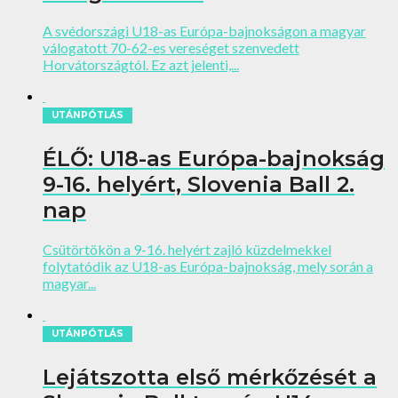
A svédországi U18-as Európa-bajnokságon a magyar
válogatott 70-62-es vereséget szenvedett
Horvátországtól. Ez azt jelenti,...
UTÁNPÓTLÁS
ÉLŐ: U18-as Európa-bajnokság
9-16. helyért, Slovenia Ball 2.
nap
Csütörtökön a 9-16. helyért zajló küzdelmekkel
folytatódik az U18-as Európa-bajnokság, mely során a
magyar...
UTÁNPÓTLÁS
Lejátszotta első mérkőzését a