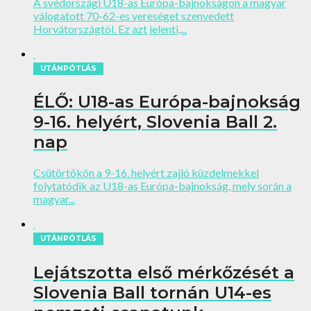
A svédországi U18-as Európa-bajnokságon a magyar
válogatott 70-62-es vereséget szenvedett
Horvátországtól. Ez azt jelenti,...
UTÁNPÓTLÁS
ÉLŐ: U18-as Európa-bajnokság
9-16. helyért, Slovenia Ball 2.
nap
Csütörtökön a 9-16. helyért zajló küzdelmekkel
folytatódik az U18-as Európa-bajnokság, mely során a
magyar...
UTÁNPÓTLÁS
Lejátszotta első mérkőzését a
Slovenia Ball tornán U14-es