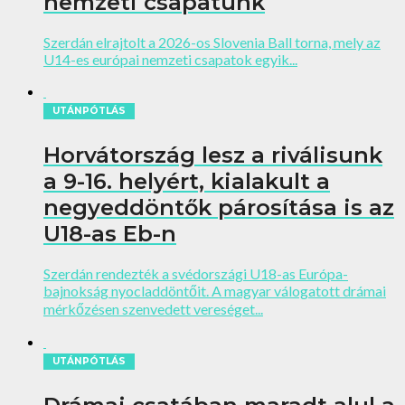
nemzeti csapatunk
Szerdán elrajtolt a 2026-os Slovenia Ball torna, mely az
U14-es európai nemzeti csapatok egyik...
UTÁNPÓTLÁS
Horvátország lesz a riválisunk
a 9-16. helyért, kialakult a
negyeddöntők párosítása is az
U18-as Eb-n
Szerdán rendezték a svédországi U18-as Európa-
bajnokság nyocladdöntőit. A magyar válogatott drámai
mérkőzésen szenvedett vereséget...
UTÁNPÓTLÁS