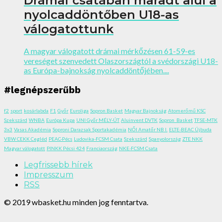
Drámai csatában maradt alul a
nyolcaddöntőben U18-as
válogatottunk
A magyar válogatott drámai mérkőzésen 61-59-es
vereséget szenvedett Olaszországtól a svédországi U18-
as Európa-bajnokság nyolcaddöntőjében....
#legnépszerűbb
f2
sport
kosárlabda
F1
Győr
Euroliga
Sopron Basket
Magyar Bajnokság
Atomerőmű KSC
Szekszárd
WNBA
Európa Kupa
UNI Győr MÉLY-ÚT
Aluinvent DVTK
Sopron_Basket
TFSE-MTK
3x3
Vasas Akadémia
Soproni Darazsak Sportakadémia
NŐI Amatőr NB I.
ELTE-BEAC Újbuda
VBW CEKK Cegléd
PEAC-Pécs
Ludovika-FCSM Csata
Szekszárd
Spanyolország
ZTE NKK
Magyar válogatott
PINKK Pécsi 424
Franciaország
NKE-FCSM Csata
Legfrissebb hírek
Impresszum
RSS
© 2019 wbasket.hu minden jog fenntartva.