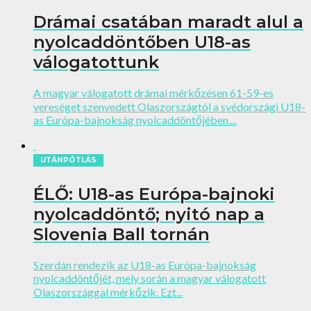
Drámai csatában maradt alul a
nyolcaddöntőben U18-as
válogatottunk
A magyar válogatott drámai mérkőzésen 61-59-es
vereséget szenvedett Olaszországtól a svédországi U18-
as Európa-bajnokság nyolcaddöntőjében....
UTÁNPÓTLÁS
ÉLŐ: U18-as Európa-bajnoki
nyolcaddöntő; nyitó nap a
Slovenia Ball tornán
Szerdán rendezik az U18-as Európa-bajnokság
nyolcaddöntőjét, mely során a magyar válogatott
Olaszországgal mérkőzik. Ezt...