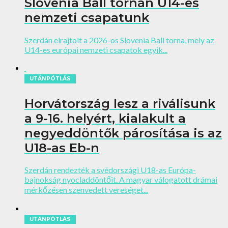
Slovenia Ball tornán U14-es
nemzeti csapatunk
Szerdán elrajtolt a 2026-os Slovenia Ball torna, mely az
U14-es európai nemzeti csapatok egyik...
UTÁNPÓTLÁS
Horvátország lesz a riválisunk
a 9-16. helyért, kialakult a
negyeddöntők párosítása is az
U18-as Eb-n
Szerdán rendezték a svédországi U18-as Európa-
bajnokság nyocladdöntőit. A magyar válogatott drámai
mérkőzésen szenvedett vereséget...
UTÁNPÓTLÁS