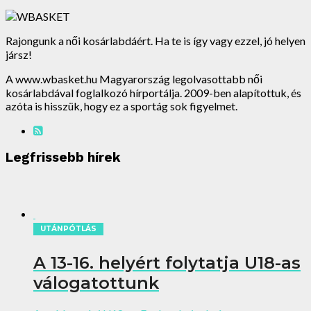
Rajongunk a női kosárlabdáért. Ha te is így vagy ezzel, jó helyen
jársz!
A www.wbasket.hu Magyarország legolvasottabb női
kosárlabdával foglalkozó hírportálja. 2009-ben alapítottuk, és
azóta is hisszük, hogy ez a sportág sok figyelmet.
Legfrissebb hírek
UTÁNPÓTLÁS
A 13-16. helyért folytatja U18-as
válogatottunk