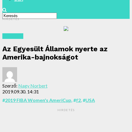
HIRDETÉS
Nagyvilág
Az Egyesült Államok nyerte az
Amerika-bajnokságot
Szerző:
Nagy Norbert
2019.09.30. 14:31
#
2019 FIBA Women's AmeriCup
, #
f2
, #
USA
HIRDETÉS