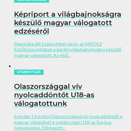
Képriport a világbajnokságra
készülő magyar válogatott
edzéséről
Munkába állt Székesfehérváron, az MKOSZ
Edzőközpontjában a berlini világbajnokságra készülő
magyar válogatott. Az első...
UTÁNPÓTLÁS
Olaszországgal vív
nyolcaddöntőt U18-as
válogatottunk
Szerdán 13 órától Olaszországgal vív nyolcaddöntőt a
magyar válogatott a svédországi U18-as Európa-
bajnokságon. Elérkezett...