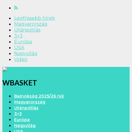
Legfrissebb hírek
Magyarország
Utánpótlás
3×3
Európa
USA
Nagyvilág
Videó
WBASKET
Bajnokság 2025/26 női
Magyarország
Utánpótlás
3×3
Európa
Nagyvilág
USA