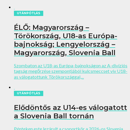
UTÁNPÓTLÁS
ÉLŐ: Magyarország –
Törökország, U18-as Európa-
bajnokság; Lengyelország –
Magyarország, Slovenia Ball
Szombaton az U18-as Európa-bajnokságon az A-divíziós
tagság megőrzése szempontjából kulcsmeccset vív U18-
as válogatottunk Törökországgal,...
UTÁNPÓTLÁS
Elődöntős az U14-es válogatott
a Slovenia Ball tornán
Pénteken este lezárult a csoportkör a 2026-os Slovenia