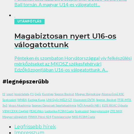
Ball tornán. A magyar U14-es válogatott...
UTÁNPÓTLÁS
Magabiztosan nyert U16-os
válogatottunk
Pénteken és szombaton Horvátországgal vív felkészülési
mérkőzéseket az MKOSZ székesfehérvári
Edzőközpontjában U16-os válogatottunk. A...
#legnépszerűbb
f2
sport
kosárlabda
F1
Győr
Euroliga
Sopron Basket
Magyar Bajnokság
Atomerőmű KSC
Szekszárd
WNBA
Európa Kupa
UNI Győr MÉLY-ÚT
Aluinvent DVTK
Sopron_Basket
TFSE-MTK
3x3
Vasas Akadémia
Soproni Darazsak Sportakadémia
NŐI Amatőr NB I.
ELTE-BEAC Újbuda
VBW CEKK Cegléd
PEAC-Pécs
Ludovika-FCSM Csata
Szekszárd
Spanyolország
ZTE NKK
Magyar válogatott
PINKK Pécsi 424
Franciaország
NKE-FCSM Csata
Legfrissebb hírek
Impresszum