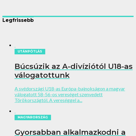
Legfrissebb
UTÁNPÓTLÁS
Búcsúzik az A-divíziótól U18-as
válogatottunk
A svédországi U18-as Európa-bajnokságon a magyar
válogatott 58-56-os vereséget szenvedett
Törökországtól. A vereséggel a...
MAGYARORSZÁG
Gyorsabban alkalmazkodni a