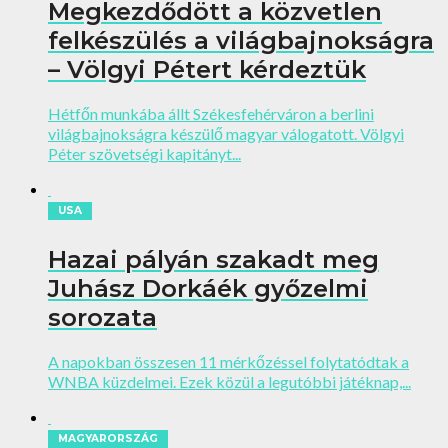
Megkezdődött a közvetlen
felkészülés a világbajnokságra
– Völgyi Pétert kérdeztük
Hétfőn munkába állt Székesfehérváron a berlini
világbajnokságra készülő magyar válogatott. Völgyi
Péter szövetségi kapitányt...
USA
Hazai pályán szakadt meg
Juhász Dorkáék győzelmi
sorozata
A napokban összesen 11 mérkőzéssel folytatódtak a
WNBA küzdelmei. Ezek közül a legutóbbi játéknap,...
MAGYARORSZÁG