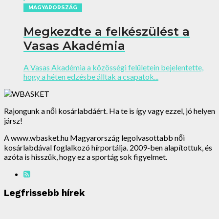
MAGYARORSZÁG
Megkezdte a felkészülést a
Vasas Akadémia
A Vasas Akadémia a közösségi felületein bejelentette,
hogy a héten edzésbe álltak a csapatok...
Rajongunk a női kosárlabdáért. Ha te is így vagy ezzel, jó helyen
jársz!
A www.wbasket.hu Magyarország legolvasottabb női
kosárlabdával foglalkozó hírportálja. 2009-ben alapítottuk, és
azóta is hisszük, hogy ez a sportág sok figyelmet.
Legfrissebb hírek