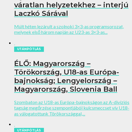
váratlan helyzetekhez – interjú
Laczkó Sárával
Múlt héten lezárult a szolnoki 3×3-as programsorozat,
melynek első három napján az U23-as 3×3-as...
UTÁNPÓTLÁS
ÉLŐ: Magyarország –
Törökország, U18-as Európa-
bajnokság; Lengyelország –
Magyarország, Slovenia Ball
Szombaton az U18-as Európa-bajnokságon az A-divíziós
tagság megőrzése szempontjából kulcsmeccset vív U18-
as válogatottunk Törökországgal,...
UTÁNPÓTLÁS