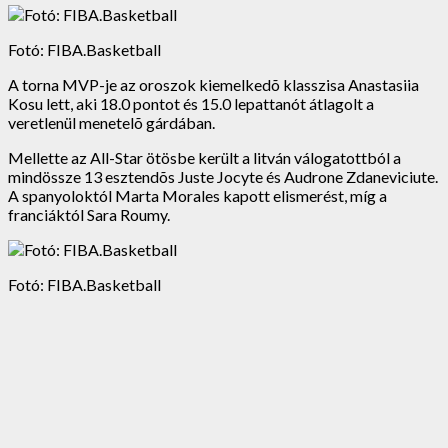
Fotó: FIBA.Basketball
A torna MVP-je az oroszok kiemelkedõ klasszisa Anastasiia
Kosu lett, aki 18.0 pontot és 15.0 lepattanót átlagolt a
veretlenül menetelõ gárdában.
Mellette az All-Star ötösbe került a litván válogatottból a
mindössze 13 esztendõs Juste Jocyte és Audrone Zdaneviciute.
A spanyoloktól Marta Morales kapott elismerést, míg a
franciáktól Sara Roumy.
Fotó: FIBA.Basketball