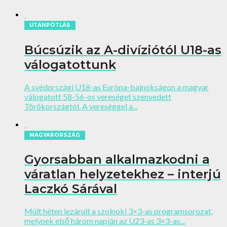
UTÁNPÓTLÁS
Búcsúzik az A-divíziótól U18-as
válogatottunk
A svédországi U18-as Európa-bajnokságon a magyar
válogatott 58-56-os vereséget szenvedett
Törökországtól. A vereséggel a...
MAGYARORSZÁG
Gyorsabban alkalmazkodni a
váratlan helyzetekhez – interjú
Laczkó Sárával
Múlt héten lezárult a szolnoki 3×3-as programsorozat,
melynek első három napján az U23-as 3×3-as...