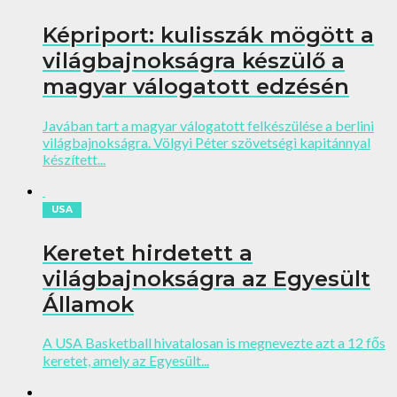
Képriport: kulisszák mögött a
világbajnokságra készülő a
magyar válogatott edzésén
Javában tart a magyar válogatott felkészülése a berlini
világbajnokságra. Völgyi Péter szövetségi kapitánnyal
készített...
USA
Keretet hirdetett a
világbajnokságra az Egyesült
Államok
A USA Basketball hivatalosan is megnevezte azt a 12 fős
keretet, amely az Egyesült...