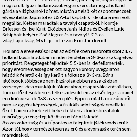
megsérült. Igazi hullámvasút végén szerezte meg a holland
gárda a világbajnoki címet, miután az első két csopotmeccsét
elveszítette. Japántól és USA-tól kaptak ki, de utána nem volt
megállás. Ketten maradtak a tavalyi csapatból, Noortje
Driessen és Ilse Kuijt. Eközben Janis Ndiba és Evelien Lutje
Schipholt helyére Zoë Slagter és a tavalyi U23-as
világbajnokság MVP-je Lotte van Kruistum került.
Hollandia ereje elsősorban az előzőekben felsoroltakból áll. A
holland kosárlabdában minden területen a 3×3-as szakág élvez
prioritást. Rengeteget fejlődtek 5:5-ben is, de felismerték,
hogy eredményességben ott nagyon komoly üvegplafon
húzódik felettük és így került a fókusz a 3×3-ra. Bár a
játékosok többsége nem kizárólag ebben a szakágban
versenyez, de a munkájuk fókuszában, csapatválasztásaikban,
formaidőzítésükben és felkészülésükben az elsődleges a minél
eredményesebb 3×3-as szereplés. Éppen emiatt a mezőnyből
nem az egyéni képességek, a fizikális adottságok emelik ki
őket, hanem a kiélezett helyzetekben a döntéshozataluk
minősége, a rengeteg közös munkából fakadó
összeszokottság és a tűpontosan felépített játékrendszerük.
Azon túl, hogy természetesen az erő és a gyorsaság terén sem
maradnak el.