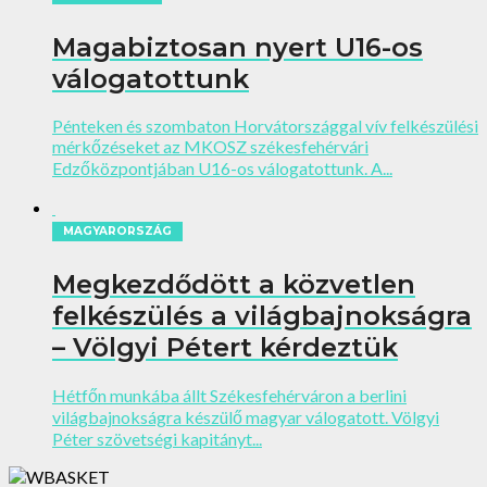
Magabiztosan nyert U16-os
válogatottunk
Pénteken és szombaton Horvátországgal vív felkészülési
mérkőzéseket az MKOSZ székesfehérvári
Edzőközpontjában U16-os válogatottunk. A...
MAGYARORSZÁG
Megkezdődött a közvetlen
felkészülés a világbajnokságra
– Völgyi Pétert kérdeztük
Hétfőn munkába állt Székesfehérváron a berlini
világbajnokságra készülő magyar válogatott. Völgyi
Péter szövetségi kapitányt...