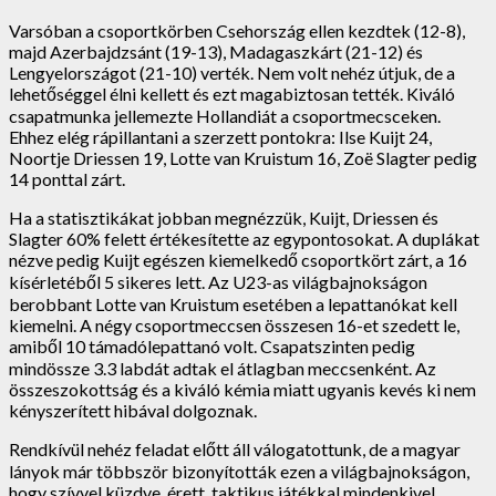
Varsóban a csoportkörben Csehország ellen kezdtek (12-8),
majd Azerbajdzsánt (19-13), Madagaszkárt (21-12) és
Lengyelországot (21-10) verték. Nem volt nehéz útjuk, de a
lehetőséggel élni kellett és ezt magabiztosan tették. Kiváló
csapatmunka jellemezte Hollandiát a csoportmecsceken.
Ehhez elég rápillantani a szerzett pontokra: Ilse Kuijt 24,
Noortje Driessen 19, Lotte van Kruistum 16, Zoë Slagter pedig
14 ponttal zárt.
Ha a statisztikákat jobban megnézzük, Kuijt, Driessen és
Slagter 60% felett értékesítette az egypontosokat. A duplákat
nézve pedig Kuijt egészen kiemelkedő csoportkört zárt, a 16
kísérletéből 5 sikeres lett. Az U23-as világbajnokságon
berobbant Lotte van Kruistum esetében a lepattanókat kell
kiemelni. A négy csoportmeccsen összesen 16-et szedett le,
amiből 10 támadólepattanó volt. Csapatszinten pedig
mindössze 3.3 labdát adtak el átlagban meccsenként. Az
összeszokottság és a kiváló kémia miatt ugyanis kevés ki nem
kényszerített hibával dolgoznak.
Rendkívül nehéz feladat előtt áll válogatottunk, de a magyar
lányok már többször bizonyították ezen a világbajnokságon,
hogy szívvel küzdve, érett, taktikus játékkal mindenkivel