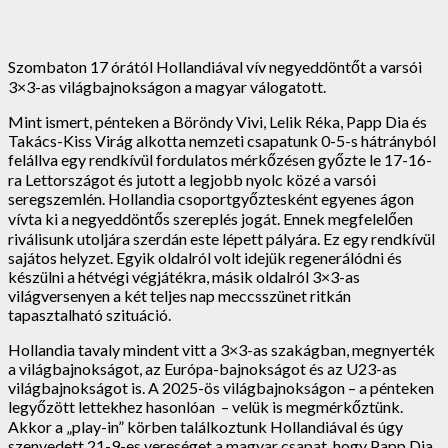
Szombaton 17 órától Hollandiával vív negyeddöntőt a varsói
3×3-as világbajnokságon a magyar válogatott.
Mint ismert, pénteken a Böröndy Vivi, Lelik Réka, Papp Dia és
Takács-Kiss Virág alkotta nemzeti csapatunk 0-5-s hátrányból
felállva egy rendkívül fordulatos mérkőzésen győzte le 17-16-
ra Lettországot és jutott a legjobb nyolc közé a varsói
seregszemlén. Hollandia csoportgyőztesként egyenes ágon
vívta ki a negyeddöntős szereplés jogát. Ennek megfelelően
riválisunk utoljára szerdán este lépett pályára. Ez egy rendkívül
sajátos helyzet. Egyik oldalról volt idejük regenerálódni és
készülni a hétvégi végjátékra, másik oldalról 3×3-as
világversenyen a két teljes nap meccsszünet ritkán
tapasztalható szituáció.
Hollandia tavaly mindent vitt a 3×3-as szakágban, megnyerték
a világbajnokságot, az Európa-bajnokságot és az U23-as
világbajnokságot is. A 2025-ös világbajnokságon – a pénteken
legyőzött lettekhez hasonlóan – velük is megmérkőztünk.
Akkor a „play-in” körben találkoztunk Hollandiával és úgy
szenvedett 21-9-es vereséget a magyar csapat, hogy Papp Dia