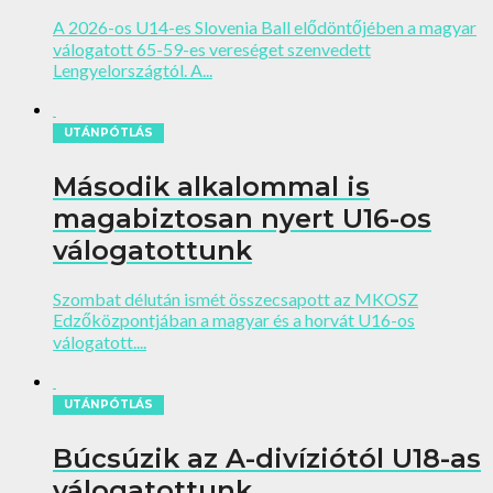
A 2026-os U14-es Slovenia Ball elődöntőjében a magyar
válogatott 65-59-es vereséget szenvedett
Lengyelországtól. A...
UTÁNPÓTLÁS
Második alkalommal is
magabiztosan nyert U16-os
válogatottunk
Szombat délután ismét összecsapott az MKOSZ
Edzőközpontjában a magyar és a horvát U16-os
válogatott....
UTÁNPÓTLÁS
Búcsúzik az A-divíziótól U18-as
válogatottunk