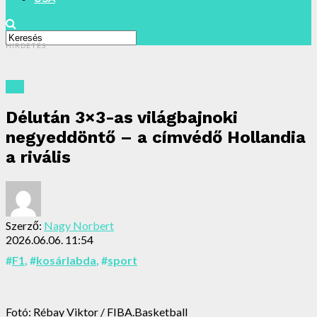
HIRDETÉS
3x3
Délután 3×3-as világbajnoki
negyeddöntő – a címvédő Hollandia
a rivális
Szerző:
Nagy Norbert
2026.06.06. 11:54
#
F1
, #
kosárlabda
, #
sport
Fotó: Rébay Viktor / FIBA.Basketball