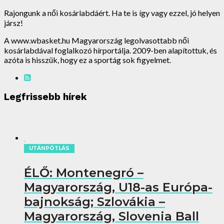
Rajongunk a női kosárlabdáért. Ha te is így vagy ezzel, jó helyen
jársz!
A www.wbasket.hu Magyarország legolvasottabb női
kosárlabdával foglalkozó hírportálja. 2009-ben alapítottuk, és
azóta is hisszük, hogy ez a sportág sok figyelmet.
Legfrissebb hírek
UTÁNPÓTLÁS
ÉLŐ: Montenegró –
Magyarország, U18-as Európa-
bajnokság; Szlovákia –
Magyarország, Slovenia Ball