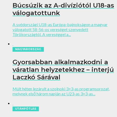
Búcsúzik az A-divíziótól U18-as
válogatottunk
A svédországi U18-as Európa-bajnokságon a magyar
válogatott 58-56-os vereséget szenvedett
Törökországtól. A vereséggel a...
MAGYARORSZÁG
Gyorsabban alkalmazkodni a
váratlan helyzetekhez – interjú
Laczkó Sárával
Múlt héten lezárult a szolnoki 3×3-as programsorozat,
melynek első három napján az U23-as 3×3-as...
UTÁNPÓTLÁS