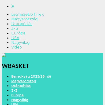
Legfrissebb hírek
Magyarország
Utánpótlás
3×3
Európa
USA
Nagyvilág
Videó
WBASKET
Bajnokság 2025/26 női
Magyarország
Utánpótlás
3×3
Európa
Nagyvilág
USA