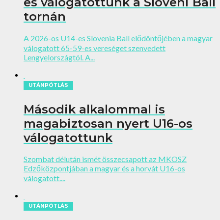
es válogatottunk a Sloveni Ball
tornán
A 2026-os U14-es Slovenia Ball elődöntőjében a magyar
válogatott 65-59-es vereséget szenvedett
Lengyelországtól. A...
UTÁNPÓTLÁS
Második alkalommal is
magabiztosan nyert U16-os
válogatottunk
Szombat délután ismét összecsapott az MKOSZ
Edzőközpontjában a magyar és a horvát U16-os
válogatott....
UTÁNPÓTLÁS