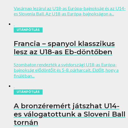
Vasárnap lezárul az U18-as Európa-bajnokság és az U14-
es Slovenia Ball. Az U18-as Európa-bajnokságon a...
UTÁNPÓTLÁS
Francia – spanyol klasszikus
lesz az U18-as Eb-döntőben
Szombaton rendezték a svédországi U18-as Európa-
bajnokság elődöntőit és 5-8. párharcait. Eldőlt, hogy a
fináléban...
UTÁNPÓTLÁS
A bronzéremért játszhat U14-
es válogatottunk a Sloveni Ball
tornán