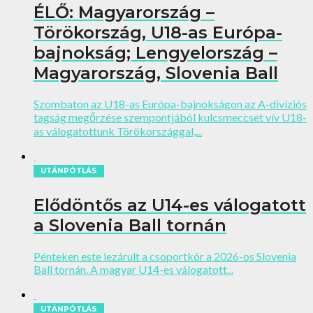
ÉLŐ: Magyarország –
Törökország, U18-as Európa-
bajnokság; Lengyelország –
Magyarország, Slovenia Ball
Szombaton az U18-as Európa-bajnokságon az A-divíziós
tagság megőrzése szempontjából kulcsmeccset vív U18-
as válogatottunk Törökországgal,...
UTÁNPÓTLÁS
Elődöntős az U14-es válogatott
a Slovenia Ball tornán
Pénteken este lezárult a csoportkör a 2026-os Slovenia
Ball tornán. A magyar U14-es válogatott...
UTÁNPÓTLÁS