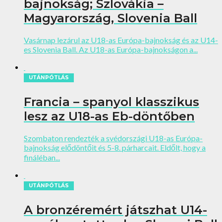
bajnokság; Szlovákia –
Magyarország, Slovenia Ball
Vasárnap lezárul az U18-as Európa-bajnokság és az U14-
es Slovenia Ball. Az U18-as Európa-bajnokságon a...
UTÁNPÓTLÁS
Francia – spanyol klasszikus
lesz az U18-as Eb-döntőben
Szombaton rendezték a svédországi U18-as Európa-
bajnokság elődöntőit és 5-8. párharcait. Eldőlt, hogy a
fináléban...
UTÁNPÓTLÁS
A bronzéremért játszhat U14-