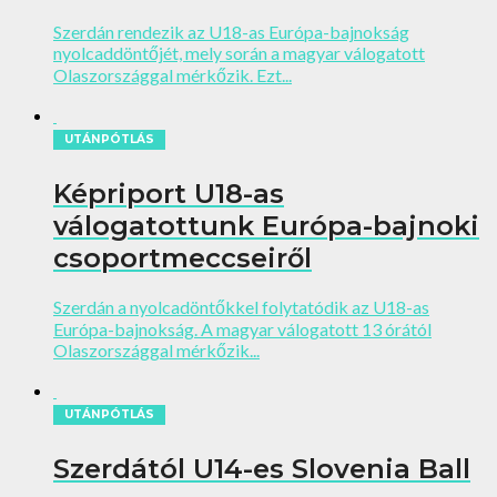
Szerdán rendezik az U18-as Európa-bajnokság
nyolcaddöntőjét, mely során a magyar válogatott
Olaszországgal mérkőzik. Ezt...
UTÁNPÓTLÁS
Képriport U18-as
válogatottunk Európa-bajnoki
csoportmeccseiről
Szerdán a nyolcadöntőkkel folytatódik az U18-as
Európa-bajnokság. A magyar válogatott 13 órától
Olaszországgal mérkőzik...
UTÁNPÓTLÁS
Szerdától U14-es Slovenia Ball