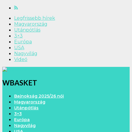
Legfrissebb hírek
Magyarország
Utánpótlás
3×3
Európa
USA
Nagyvilág
Videó
WBASKET
Bajnokság 2025/26 női
Magyarország
Utánpótlás
3×3
Európa
Nagyvilág
USA