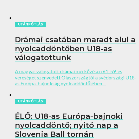
UTÁNPÓTLÁS
Drámai csatában maradt alul a
nyolcaddöntőben U18-as
válogatottunk
A magyar válogatott drámai mérkőzésen 61-59-es
vereséget szenvedett Olaszországtól a svédországi U18-
as Európa-bajnokság nyolcaddöntőjében....
UTÁNPÓTLÁS
ÉLŐ: U18-as Európa-bajnoki
nyolcaddöntő; nyitó nap a
Slovenia Ball tornán