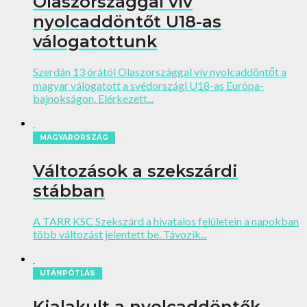
Olaszországgal vív
nyolcaddöntőt U18-as
válogatottunk
Szerdán 13 órától Olaszországgal vív nyolcaddöntőt a
magyar válogatott a svédországi U18-as Európa-
bajnokságon. Elérkezett...
MAGYARORSZÁG
Változások a szekszárdi
stábban
A TARR KSC Szekszárd a hivatalos felületein a napokban
több változást jelentett be. Távozik...
UTÁNPÓTLÁS
Kialakult a nyolcaddöntők