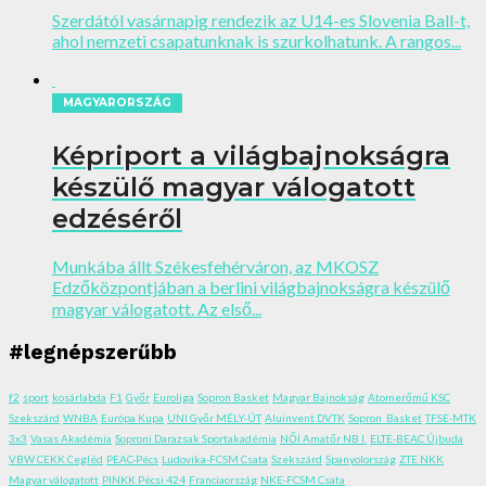
Szerdától vasárnapig rendezik az U14-es Slovenia Ball-t,
ahol nemzeti csapatunknak is szurkolhatunk. A rangos...
MAGYARORSZÁG
Képriport a világbajnokságra
készülő magyar válogatott
edzéséről
Munkába állt Székesfehérváron, az MKOSZ
Edzőközpontjában a berlini világbajnokságra készülő
magyar válogatott. Az első...
#legnépszerűbb
f2
sport
kosárlabda
F1
Győr
Euroliga
Sopron Basket
Magyar Bajnokság
Atomerőmű KSC
Szekszárd
WNBA
Európa Kupa
UNI Győr MÉLY-ÚT
Aluinvent DVTK
Sopron_Basket
TFSE-MTK
3x3
Vasas Akadémia
Soproni Darazsak Sportakadémia
NŐI Amatőr NB I.
ELTE-BEAC Újbuda
VBW CEKK Cegléd
PEAC-Pécs
Ludovika-FCSM Csata
Szekszárd
Spanyolország
ZTE NKK
Magyar válogatott
PINKK Pécsi 424
Franciaország
NKE-FCSM Csata