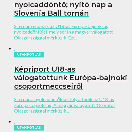
nyolcaddöntő; nyitó nap a
Slovenia Ball tornán
Szerdán rendezik az U18-as Európa-bajnokság
nyolcaddöntőjét, mely során a magyar válogatott
Olaszországgal mérkőzik. Ezt...
UTÁNPÓTLÁS
Képriport U18-as
válogatottunk Európa-bajnoki
csoportmeccseiről
Szerdán a nyolcadöntőkkel folytatódik az U18-as
Európa-bajnokság. A magyar válogatott 13 órától
Olaszországgal mérkőzik...
UTÁNPÓTLÁS