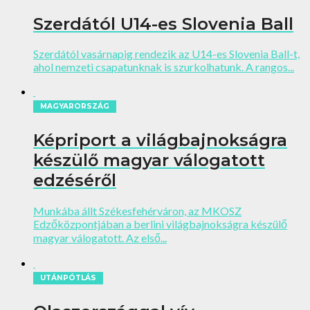
Szerdától U14-es Slovenia Ball
Szerdától vasárnapig rendezik az U14-es Slovenia Ball-t,
ahol nemzeti csapatunknak is szurkolhatunk. A rangos...
MAGYARORSZÁG
Képriport a világbajnokságra
készülő magyar válogatott
edzéséről
Munkába állt Székesfehérváron, az MKOSZ
Edzőközpontjában a berlini világbajnokságra készülő
magyar válogatott. Az első...
UTÁNPÓTLÁS