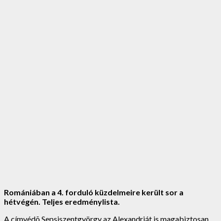
Romániában a 4. forduló küzdelmeire került sor a
hétvégén. Teljes eredménylista.
A címvédõ Sepsiszentgyörgy az Alexandriát is magabiztosan