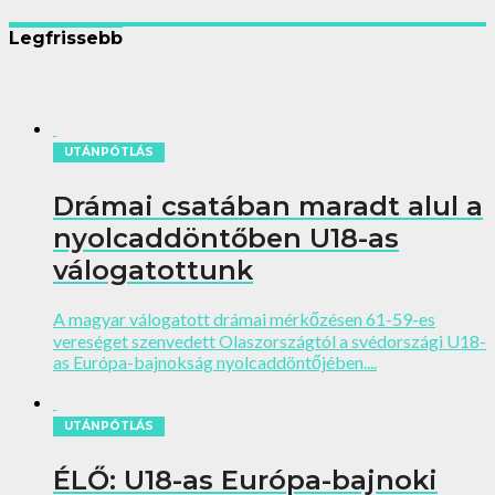
Legfrissebb
UTÁNPÓTLÁS
Drámai csatában maradt alul a
nyolcaddöntőben U18-as
válogatottunk
A magyar válogatott drámai mérkőzésen 61-59-es
vereséget szenvedett Olaszországtól a svédországi U18-
as Európa-bajnokság nyolcaddöntőjében....
UTÁNPÓTLÁS
ÉLŐ: U18-as Európa-bajnoki