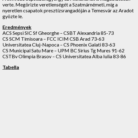
verte. Megõrizte veretlenségét a Szatmárnémeti, míg a
nyeretlen csapatok presztízsrangadóján a Temesvár az Aradot
gyõzte le.
Eredmények
ACS Sepsi SIC Sf Gheorghe – CSBT Alexandria 85-73
CS SCM Timisoara – FCC ICIM CSB Arad 73-63
Universitatea Cluj-Napoca – CS Phoenix Galati 83-63
CS Municipal Satu Mare – UPM BC Sirius Tg Mures 91-62
CSTBv Olimpia Brasov – CS Universitatea Alba Iulia 83-86
Tabella