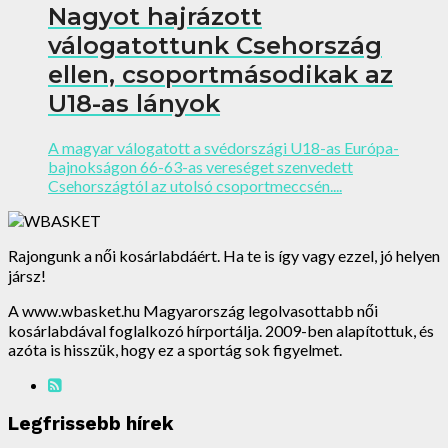
Nagyot hajrázott
válogatottunk Csehország
ellen, csoportmásodikak az
U18-as lányok
A magyar válogatott a svédországi U18-as Európa-
bajnokságon 66-63-as vereséget szenvedett
Csehországtól az utolsó csoportmeccsén....
Rajongunk a női kosárlabdáért. Ha te is így vagy ezzel, jó helyen
jársz!
A www.wbasket.hu Magyarország legolvasottabb női
kosárlabdával foglalkozó hírportálja. 2009-ben alapítottuk, és
azóta is hisszük, hogy ez a sportág sok figyelmet.
Legfrissebb hírek