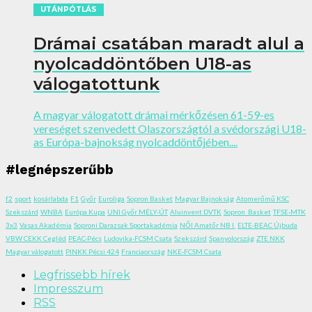
UTÁNPÓTLÁS
Drámai csatában maradt alul a
nyolcaddöntőben U18-as
válogatottunk
A magyar válogatott drámai mérkőzésen 61-59-es
vereséget szenvedett Olaszországtól a svédországi U18-
as Európa-bajnokság nyolcaddöntőjében....
#legnépszerűbb
f2
sport
kosárlabda
F1
Győr
Euroliga
Sopron Basket
Magyar Bajnokság
Atomerőmű KSC
Szekszárd
WNBA
Európa Kupa
UNI Győr MÉLY-ÚT
Aluinvent DVTK
Sopron_Basket
TFSE-MTK
3x3
Vasas Akadémia
Soproni Darazsak Sportakadémia
NŐI Amatőr NB I.
ELTE-BEAC Újbuda
VBW CEKK Cegléd
PEAC-Pécs
Ludovika-FCSM Csata
Szekszárd
Spanyolország
ZTE NKK
Magyar válogatott
PINKK Pécsi 424
Franciaország
NKE-FCSM Csata
Legfrissebb hírek
Impresszum
RSS