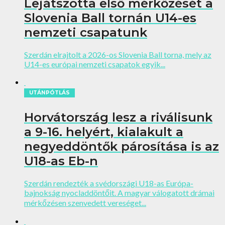
Lejátszotta első mérkőzését a
Slovenia Ball tornán U14-es
nemzeti csapatunk
Szerdán elrajtolt a 2026-os Slovenia Ball torna, mely az
U14-es európai nemzeti csapatok egyik...
UTÁNPÓTLÁS
Horvátország lesz a riválisunk
a 9-16. helyért, kialakult a
negyeddöntők párosítása is az
U18-as Eb-n
Szerdán rendezték a svédországi U18-as Európa-
bajnokság nyocladdöntőit. A magyar válogatott drámai
mérkőzésen szenvedett vereséget...