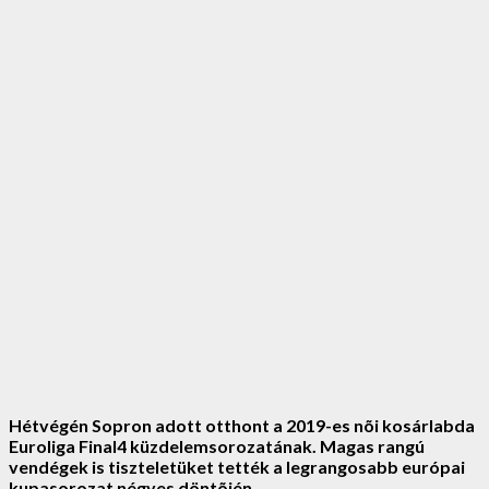
Hétvégén Sopron adott otthont a 2019-es nõi kosárlabda
Euroliga Final4 küzdelemsorozatának. Magas rangú
vendégek is tiszteletüket tették a legrangosabb európai
kupasorozat négyes döntõjén.