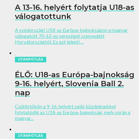
A 13-16. helyért folytatja U18-as
válogatottunk
A svédországi U18-as Európa-bajnokságon a magyar
válogatott 70-62-es vereséget szenvedett
Horvátországtól. Ez azt jelenti,...
UTÁNPÓTLÁS
ÉLŐ: U18-as Európa-bajnokság
9-16. helyért, Slovenia Ball 2.
nap
Csütörtökön a 9-16. helyért zajló küzdelmekkel
folytatódik az U18-as Európa-bajnokság, mely során a
magyar...
UTÁNPÓTLÁS