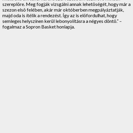
szereplõre. Meg fogják vizsgálni annak lehetõségét, hogy már a
szezon elsõ felében, akár már októberben megpályáztatják,
majd oda is ítélik a rendezést. Így az is elõfordulhat, hogy
semleges helyszínen kerül lebonyolításra a négyes döntõ.” –
fogalmaz a Sopron Basket honlapja.