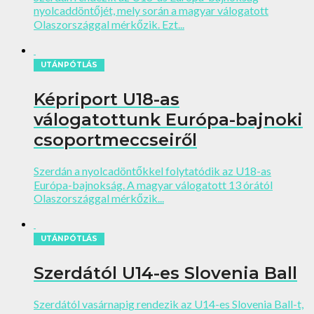
nyolcaddöntőjét, mely során a magyar válogatott
Olaszországgal mérkőzik. Ezt...
UTÁNPÓTLÁS
Képriport U18-as
válogatottunk Európa-bajnoki
csoportmeccseiről
Szerdán a nyolcadöntőkkel folytatódik az U18-as
Európa-bajnokság. A magyar válogatott 13 órától
Olaszországgal mérkőzik...
UTÁNPÓTLÁS
Szerdától U14-es Slovenia Ball
Szerdától vasárnapig rendezik az U14-es Slovenia Ball-t,