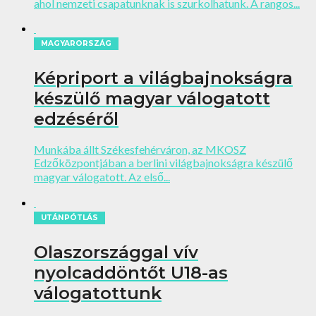
ahol nemzeti csapatunknak is szurkolhatunk. A rangos...
MAGYARORSZÁG
Képriport a világbajnokságra
készülő magyar válogatott
edzéséről
Munkába állt Székesfehérváron, az MKOSZ
Edzőközpontjában a berlini világbajnokságra készülő
magyar válogatott. Az első...
UTÁNPÓTLÁS
Olaszországgal vív
nyolcaddöntőt U18-as
válogatottunk