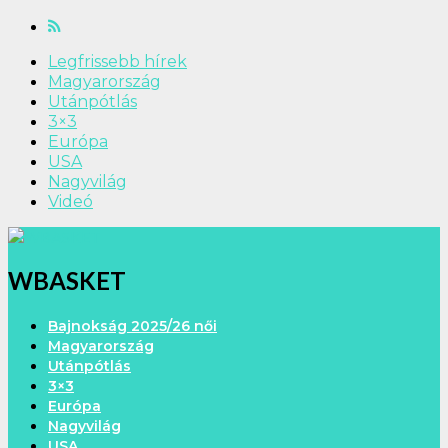
Legfrissebb hírek
Magyarország
Utánpótlás
3×3
Európa
USA
Nagyvilág
Videó
WBASKET
Bajnokság 2025/26 női
Magyarország
Utánpótlás
3×3
Európa
Nagyvilág
USA