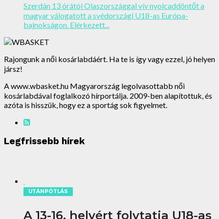
Szerdán 13 órától Olaszországgal vív nyolcaddöntőt a
magyar válogatott a svédországi U18-as Európa-
bajnokságon. Elérkezett...
Rajongunk a női kosárlabdáért. Ha te is így vagy ezzel, jó helyen
jársz!
A www.wbasket.hu Magyarország legolvasottabb női
kosárlabdával foglalkozó hírportálja. 2009-ben alapítottuk, és
azóta is hisszük, hogy ez a sportág sok figyelmet.
Legfrissebb hírek
UTÁNPÓTLÁS
A 13-16. helyért folytatja U18-as