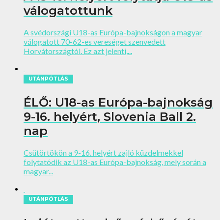
válogatottunk
A svédországi U18-as Európa-bajnokságon a magyar
válogatott 70-62-es vereséget szenvedett
Horvátországtól. Ez azt jelenti,...
UTÁNPÓTLÁS
ÉLŐ: U18-as Európa-bajnokság
9-16. helyért, Slovenia Ball 2.
nap
Csütörtökön a 9-16. helyért zajló küzdelmekkel
folytatódik az U18-as Európa-bajnokság, mely során a
magyar...
UTÁNPÓTLÁS