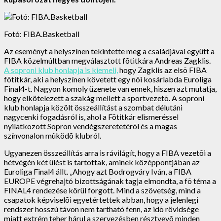
Fotó: FIBA.Basketball
Az eseményt a helyszínen tekintette meg a családjával együtt a
FIBA közelmúltban megválasztott fõtitkára Andreas Zagklis.
A soproni klub honlapja is kiemeli,
hogy Zagklis az elsõ FIBA
fõtitkár, aki a helyszínen követett egy nõi kosárlabda Euroliga
Final4-t. Nagyon komoly üzenete van ennek, hiszen azt mutatja,
hogy elkötelezett a szakág mellett a sportvezetõ. A soproni
klub honlapja közölt összeállítást a szombat délutáni
nagycenki fogadásról is, ahol a Fõtitkár elismeréssel
nyilatkozott Sopron vendégszeretetérõl és a magas
színvonalon mûködõ klubról.
Ugyanezen összeállítás arra is rávilágít, hogy a FIBA vezetõi a
hétvégén két ülést is tartottak, aminek középpontjában az
Euroliga Final4 állt. „Ahogy azt Bodrogváry Iván, a FIBA
EUROPE végrehajtó bizottságának tagja elmondta, a fõ téma a
FINAL4 rendezése körül forgott. Mind a szövetség, mind a
csapatok képviselõi egyetértettek abban, hogy a jelenlegi
rendszer hosszú távon nem tartható fenn, az idõ rövidsége
miatt extrém teher hárul a szervezésben résztvevõ minden