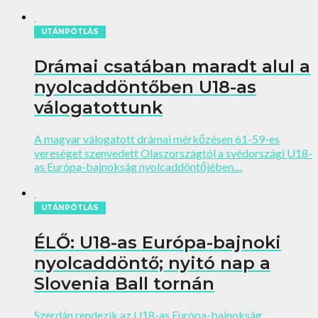
UTÁNPÓTLÁS
Drámai csatában maradt alul a
nyolcaddöntőben U18-as
válogatottunk
A magyar válogatott drámai mérkőzésen 61-59-es
vereséget szenvedett Olaszországtól a svédországi U18-
as Európa-bajnokság nyolcaddöntőjében....
UTÁNPÓTLÁS
ÉLŐ: U18-as Európa-bajnoki
nyolcaddöntő; nyitó nap a
Slovenia Ball tornán
Szerdán rendezik az U18-as Európa-bajnokság