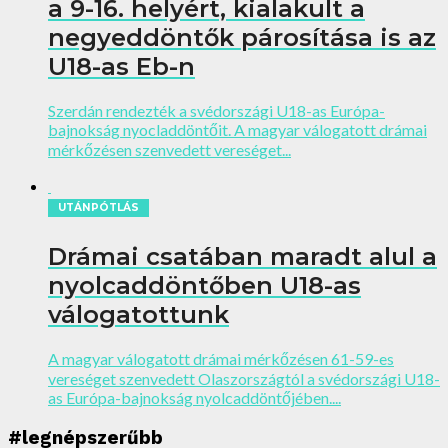
a 9-16. helyért, kialakult a
negyeddöntők párosítása is az
U18-as Eb-n
Szerdán rendezték a svédországi U18-as Európa-
bajnokság nyocladdöntőit. A magyar válogatott drámai
mérkőzésen szenvedett vereséget...
UTÁNPÓTLÁS
Drámai csatában maradt alul a
nyolcaddöntőben U18-as
válogatottunk
A magyar válogatott drámai mérkőzésen 61-59-es
vereséget szenvedett Olaszországtól a svédországi U18-
as Európa-bajnokság nyolcaddöntőjében....
#legnépszerűbb