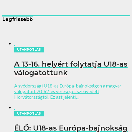
Legfrissebb
UTÁNPÓTLÁS
A 13-16. helyért folytatja U18-as
válogatottunk
A svédországi U18-as Európa-bajnokságon a magyar
válogatott 70-62-es vereséget szenvedett
Horvátországtól. Ez azt jelenti,...
UTÁNPÓTLÁS
ÉLŐ: U18-as Európa-bajnokság