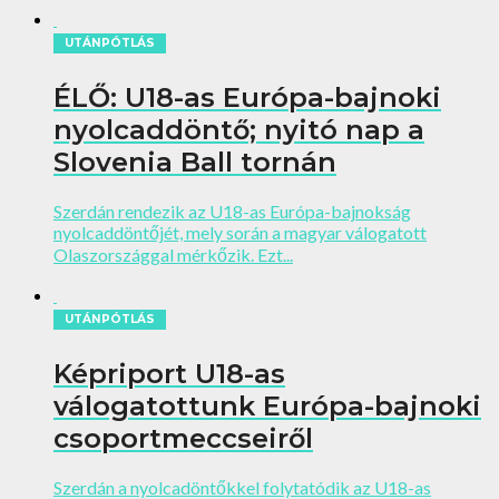
UTÁNPÓTLÁS
ÉLŐ: U18-as Európa-bajnoki
nyolcaddöntő; nyitó nap a
Slovenia Ball tornán
Szerdán rendezik az U18-as Európa-bajnokság
nyolcaddöntőjét, mely során a magyar válogatott
Olaszországgal mérkőzik. Ezt...
UTÁNPÓTLÁS
Képriport U18-as
válogatottunk Európa-bajnoki
csoportmeccseiről
Szerdán a nyolcadöntőkkel folytatódik az U18-as