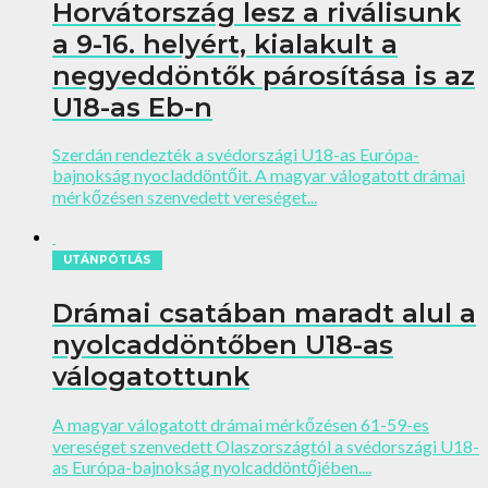
Horvátország lesz a riválisunk
a 9-16. helyért, kialakult a
negyeddöntők párosítása is az
U18-as Eb-n
Szerdán rendezték a svédországi U18-as Európa-
bajnokság nyocladdöntőit. A magyar válogatott drámai
mérkőzésen szenvedett vereséget...
UTÁNPÓTLÁS
Drámai csatában maradt alul a
nyolcaddöntőben U18-as
válogatottunk
A magyar válogatott drámai mérkőzésen 61-59-es
vereséget szenvedett Olaszországtól a svédországi U18-
as Európa-bajnokság nyolcaddöntőjében....