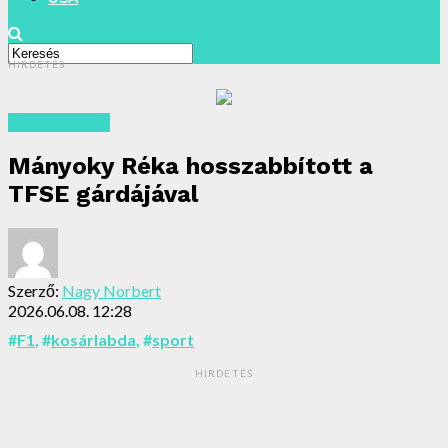
HIRDETÉS
Magyarország
Mányoky Réka hosszabbított a
TFSE gárdájával
Szerző:
Nagy Norbert
2026.06.08. 12:28
#
F1
, #
kosárlabda
, #
sport
HIRDETÉS