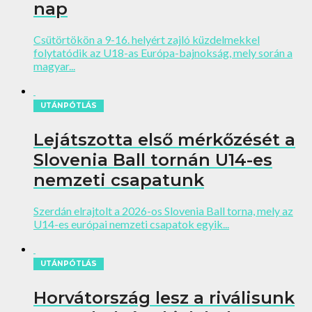
nap
Csütörtökön a 9-16. helyért zajló küzdelmekkel
folytatódik az U18-as Európa-bajnokság, mely során a
magyar...
UTÁNPÓTLÁS
Lejátszotta első mérkőzését a
Slovenia Ball tornán U14-es
nemzeti csapatunk
Szerdán elrajtolt a 2026-os Slovenia Ball torna, mely az
U14-es európai nemzeti csapatok egyik...
UTÁNPÓTLÁS
Horvátország lesz a riválisunk