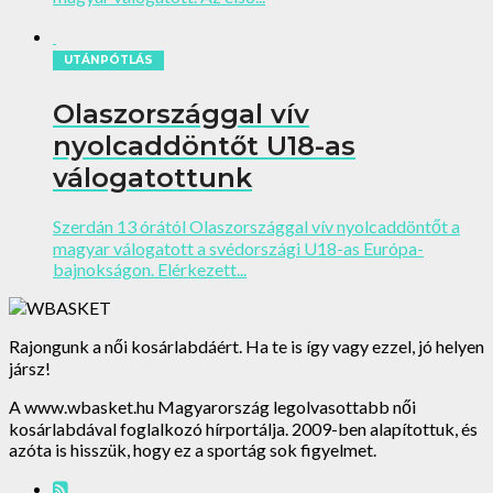
UTÁNPÓTLÁS
Olaszországgal vív
nyolcaddöntőt U18-as
válogatottunk
Szerdán 13 órától Olaszországgal vív nyolcaddöntőt a
magyar válogatott a svédországi U18-as Európa-
bajnokságon. Elérkezett...
Rajongunk a női kosárlabdáért. Ha te is így vagy ezzel, jó helyen
jársz!
A www.wbasket.hu Magyarország legolvasottabb női
kosárlabdával foglalkozó hírportálja. 2009-ben alapítottuk, és
azóta is hisszük, hogy ez a sportág sok figyelmet.