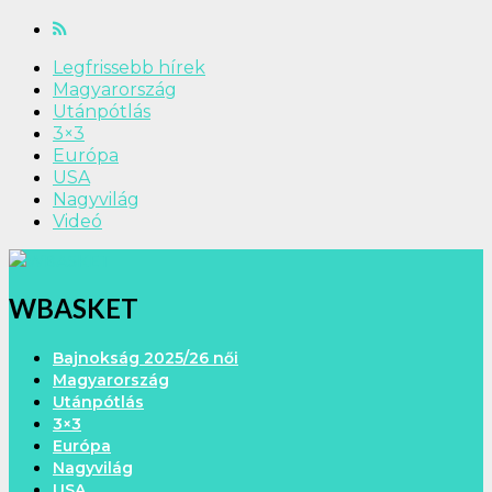
Legfrissebb hírek
Magyarország
Utánpótlás
3×3
Európa
USA
Nagyvilág
Videó
WBASKET
Bajnokság 2025/26 női
Magyarország
Utánpótlás
3×3
Európa
Nagyvilág
USA