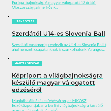
Európa-bajnokság. A magyar válogatott 13 órától
Olaszországgal mérkőzik...
UTÁNPÓTLÁS
Szerdától U14-es Slovenia Ball
Szerdától vasárnapig rendezik az U14-es Slovenia Ball-t,
ahol nemzeti csapatunknak is szurkolhatunk. A rangos...
MAGYARORSZÁG
Képriport a világbajnokságra
készülő magyar válogatott
edzéséről
Munkába állt Székesfehérváron, az MKOSZ
Edzőközpontjában a berlini világbajnokságra készülő
magyar válogatott. Az első...