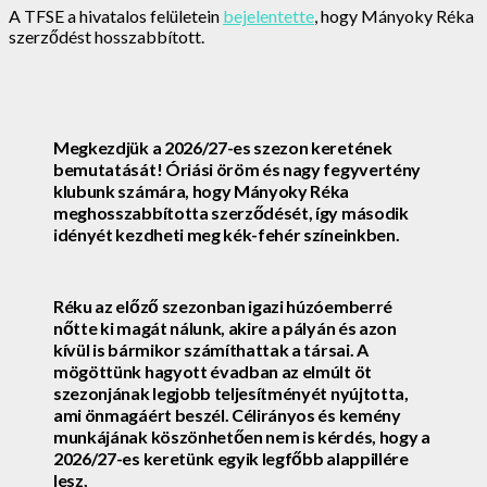
A TFSE a hivatalos felületein
bejelentette
, hogy Mányoky Réka
szerződést hosszabbított.
Megkezdjük a 2026/27-es szezon keretének
bemutatását! Óriási öröm és nagy fegyvertény
klubunk számára, hogy Mányoky Réka
meghosszabbította szerződését, így második
idényét kezdheti meg kék-fehér színeinkben.
Réku az előző szezonban igazi húzóemberré
nőtte ki magát nálunk, akire a pályán és azon
kívül is bármikor számíthattak a társai. A
mögöttünk hagyott évadban az elmúlt öt
szezonjának legjobb teljesítményét nyújtotta,
ami önmagáért beszél. Célirányos és kemény
munkájának köszönhetően nem is kérdés, hogy a
2026/27-es keretünk egyik legfőbb alappillére
lesz.