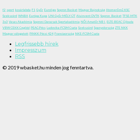
f2
sport
kosárlabda
F1
Győr
Euroliga
Sopron Basket
Magyar Bajnokság
Atomerőmű KSC
Szekszárd
WNBA
Európa Kupa
UNI Győr MÉLY-ÚT
Aluinvent DVTK
Sopron_Basket
TFSE-MTK
3x3
Vasas Akadémia
Soproni Darazsak Sportakadémia
NŐI Amatőr NB I.
ELTE-BEAC Újbuda
VBW CEKK Cegléd
PEAC-Pécs
Ludovika-FCSM Csata
Szekszárd
Spanyolország
ZTE NKK
Magyar válogatott
PINKK Pécsi 424
Franciaország
NKE-FCSM Csata
Legfrissebb hírek
Impresszum
RSS
© 2019 wbasket.hu minden jog fenntartva.