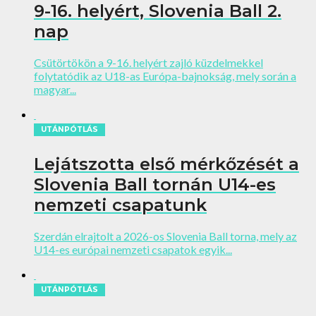
9-16. helyért, Slovenia Ball 2.
nap
Csütörtökön a 9-16. helyért zajló küzdelmekkel
folytatódik az U18-as Európa-bajnokság, mely során a
magyar...
UTÁNPÓTLÁS
Lejátszotta első mérkőzését a
Slovenia Ball tornán U14-es
nemzeti csapatunk
Szerdán elrajtolt a 2026-os Slovenia Ball torna, mely az
U14-es európai nemzeti csapatok egyik...
UTÁNPÓTLÁS