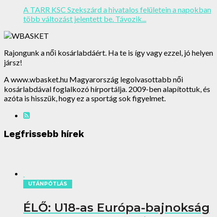
A TARR KSC Szekszárd a hivatalos felületein a napokban
több változást jelentett be. Távozik...
Rajongunk a női kosárlabdáért. Ha te is így vagy ezzel, jó helyen
jársz!
A www.wbasket.hu Magyarország legolvasottabb női
kosárlabdával foglalkozó hírportálja. 2009-ben alapítottuk, és
azóta is hisszük, hogy ez a sportág sok figyelmet.
Legfrissebb hírek
UTÁNPÓTLÁS
ÉLŐ: U18-as Európa-bajnokság