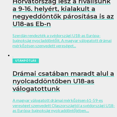
Horvátország lesz a riválisunk
a 9-16. helyért, kialakult a
negyeddöntők párosítása is az
U18-as Eb-n
Szerdán rendezték a svédországi U18-as Európa-
bajnokság nyocladdöntőit. A magyar válogatott drámai
mérkőzésen szenvedett vereséget...
UTÁNPÓTLÁS
Drámai csatában maradt alul a
nyolcaddöntőben U18-as
válogatottunk
A magyar válogatott drámai mérkőzésen 61-59-es
vereséget szenvedett Olaszországtól a svédországi U18-
as Európa-bajnokság nyolcaddöntőjében....