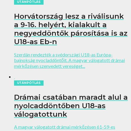
UTÁNPÓTLÁS
Horvátország lesz a riválisunk
a 9-16. helyért, kialakult a
negyeddöntők párosítása is az
U18-as Eb-n
Szerdán rendezték a svédországi U18-as Európa-
bajnokság nyocladdöntőit. A magyar válogatott drámai
mérkőzésen szenvedett vereséget...
UTÁNPÓTLÁS
Drámai csatában maradt alul a
nyolcaddöntőben U18-as
válogatottunk
A magyar válogatott drámai mérkőzésen 61-59-es