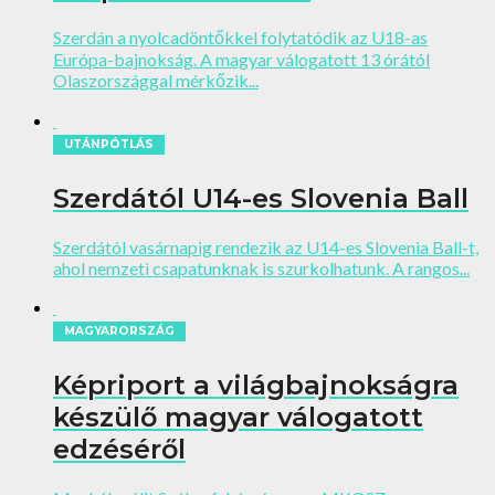
Szerdán a nyolcadöntőkkel folytatódik az U18-as
Európa-bajnokság. A magyar válogatott 13 órától
Olaszországgal mérkőzik...
UTÁNPÓTLÁS
Szerdától U14-es Slovenia Ball
Szerdától vasárnapig rendezik az U14-es Slovenia Ball-t,
ahol nemzeti csapatunknak is szurkolhatunk. A rangos...
MAGYARORSZÁG
Képriport a világbajnokságra
készülő magyar válogatott
edzéséről