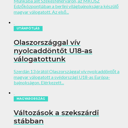
Munkába állt Székesfehérváron, az MKOSZ
Edzőközpontjában a berlini világbajnokságra készülő
magyar válogatott. Az első...
UTÁNPÓTLÁS
Olaszországgal vív
nyolcaddöntőt U18-as
válogatottunk
Szerdán 13 órától Olaszországgal vív nyolcaddöntőt a
magyar válogatott a svédországi U18-as Európa-
bajnokságon. Elérkezett...
MAGYARORSZÁG
Változások a szekszárdi
stábban