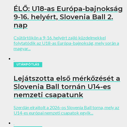
ÉLŐ: U18-as Európa-bajnokság
9-16. helyért, Slovenia Ball 2.
nap
Csütörtökön a 9-16. helyért zajló küzdelmekkel
folytatódik az U18-as Európa-bajnokság, mely során a
magyar...
UTÁNPÓTLÁS
Lejátszotta első mérkőzését a
Slovenia Ball tornán U14-es
nemzeti csapatunk
Szerdán elrajtolt a 2026-os Slovenia Ball torna, mely az
U14-es európai nemzeti csapatok egyik...