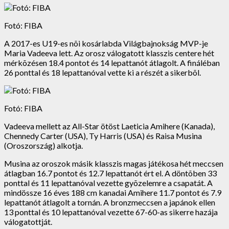
Fotó: FIBA
A 2017-es U19-es nõi kosárlabda Világbajnokság MVP-je
Maria Vadeeva lett. Az orosz válogatott klasszis centere hét
mérkõzésen 18.4 pontot és 14 lepattanót átlagolt. A fináléban
26 ponttal és 18 lepattanóval vette ki a részét a sikerbõl.
Fotó: FIBA
Vadeeva mellett az All-Star ötöst Laeticia Amihere (Kanada),
Chennedy Carter (USA), Ty Harris (USA) és Raisa Musina
(Oroszország) alkotja.
Musina az oroszok másik klasszis magas játékosa hét meccsen
átlagban 16.7 pontot és 12.7 lepattanót ért el. A döntõben 33
ponttal és 11 lepattanóval vezette gyõzelemre a csapatát. A
mindössze 16 éves 188 cm kanadai Amihere 11.7 pontot és 7.9
lepattanót átlagolt a tornán. A bronzmeccsen a japánok ellen
13 ponttal és 10 lepattanóval vezette 67-60-as sikerre hazája
válogatottját.