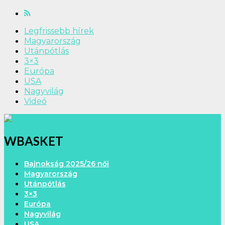
Legfrissebb hírek
Magyarország
Utánpótlás
3×3
Európa
USA
Nagyvilág
Videó
WBASKET
Bajnokság 2025/26 női
Magyarország
Utánpótlás
3×3
Európa
Nagyvilág
USA