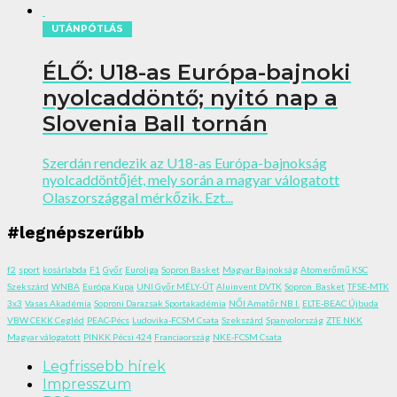
UTÁNPÓTLÁS
ÉLŐ: U18-as Európa-bajnoki
nyolcaddöntő; nyitó nap a
Slovenia Ball tornán
Szerdán rendezik az U18-as Európa-bajnokság
nyolcaddöntőjét, mely során a magyar válogatott
Olaszországgal mérkőzik. Ezt...
#legnépszerűbb
f2
sport
kosárlabda
F1
Győr
Euroliga
Sopron Basket
Magyar Bajnokság
Atomerőmű KSC
Szekszárd
WNBA
Európa Kupa
UNI Győr MÉLY-ÚT
Aluinvent DVTK
Sopron_Basket
TFSE-MTK
3x3
Vasas Akadémia
Soproni Darazsak Sportakadémia
NŐI Amatőr NB I.
ELTE-BEAC Újbuda
VBW CEKK Cegléd
PEAC-Pécs
Ludovika-FCSM Csata
Szekszárd
Spanyolország
ZTE NKK
Magyar válogatott
PINKK Pécsi 424
Franciaország
NKE-FCSM Csata
Legfrissebb hírek
Impresszum