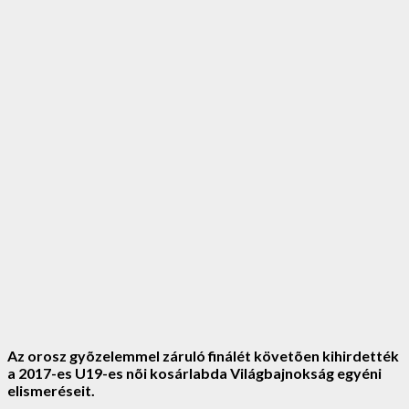
Az orosz gyõzelemmel záruló finálét követõen kihirdették
a 2017-es U19-es nõi kosárlabda Világbajnokság egyéni
elismeréseit.