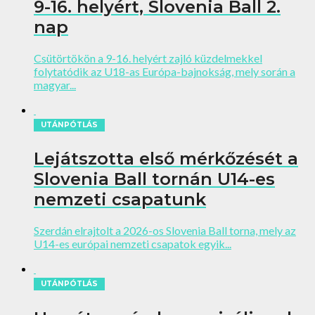
9-16. helyért, Slovenia Ball 2.
nap
Csütörtökön a 9-16. helyért zajló küzdelmekkel
folytatódik az U18-as Európa-bajnokság, mely során a
magyar...
UTÁNPÓTLÁS
Lejátszotta első mérkőzését a
Slovenia Ball tornán U14-es
nemzeti csapatunk
Szerdán elrajtolt a 2026-os Slovenia Ball torna, mely az
U14-es európai nemzeti csapatok egyik...
UTÁNPÓTLÁS