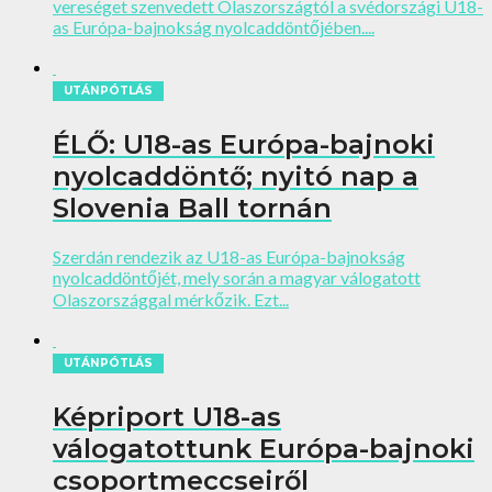
vereséget szenvedett Olaszországtól a svédországi U18-
as Európa-bajnokság nyolcaddöntőjében....
UTÁNPÓTLÁS
ÉLŐ: U18-as Európa-bajnoki
nyolcaddöntő; nyitó nap a
Slovenia Ball tornán
Szerdán rendezik az U18-as Európa-bajnokság
nyolcaddöntőjét, mely során a magyar válogatott
Olaszországgal mérkőzik. Ezt...
UTÁNPÓTLÁS
Képriport U18-as
válogatottunk Európa-bajnoki
csoportmeccseiről