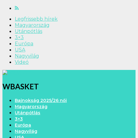
Legfrissebb hírek
Magyarország
Utánpótlás
3×3
Európa
USA
Nagyvilág
Videó
WBASKET
Bajnokság 2025/26 női
Magyarország
Utánpótlás
3×3
Európa
Nagyvilág
USA