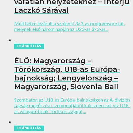
váratlan helyzetekhez – interjú
Laczkó Sárával
Múlt héten lezárult a szolnoki 3×3-as programsorozat,
melynek első három napján az U23-as 3×3-as...
UTÁNPÓTLÁS
ÉLŐ: Magyarország –
Törökország, U18-as Európa-
bajnokság; Lengyelország –
Magyarország, Slovenia Ball
Szombaton az U18-as Európa-bajnokságon az A-divíziós
tagság megőrzése szempontjából kulcsmeccset vív U18-
as válogatottunk Törökországgal,...
UTÁNPÓTLÁS