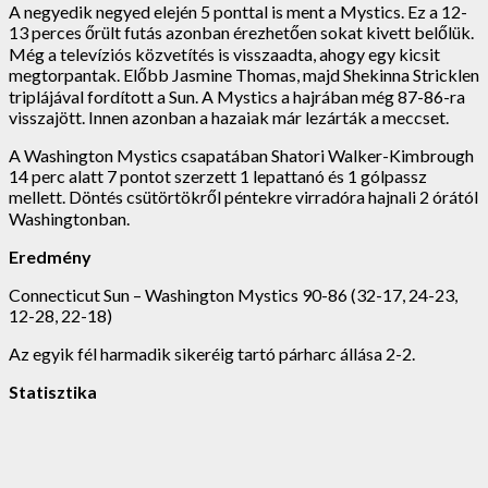
A negyedik negyed elején 5 ponttal is ment a Mystics. Ez a 12-
13 perces őrült futás azonban érezhetően sokat kivett belőlük.
Még a televíziós közvetítés is visszaadta, ahogy egy kicsit
megtorpantak. Előbb Jasmine Thomas, majd Shekinna Stricklen
triplájával fordított a Sun. A Mystics a hajrában még 87-86-ra
visszajött. Innen azonban a hazaiak már lezárták a meccset.
A Washington Mystics csapatában Shatori Walker-Kimbrough
14 perc alatt 7 pontot szerzett 1 lepattanó és 1 gólpassz
mellett. Döntés csütörtökről péntekre virradóra hajnali 2 órától
Washingtonban.
Eredmény
Connecticut Sun – Washington Mystics 90-86 (32-17, 24-23,
12-28, 22-18)
Az egyik fél harmadik sikeréig tartó párharc állása 2-2.
Statisztika