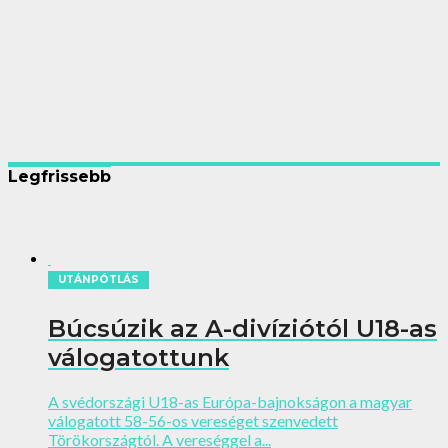
Legfrissebb
UTÁNPÓTLÁS
Búcsúzik az A-divíziótól U18-as
válogatottunk
A svédországi U18-as Európa-bajnokságon a magyar
válogatott 58-56-os vereséget szenvedett
Törökországtól. A vereséggel a...