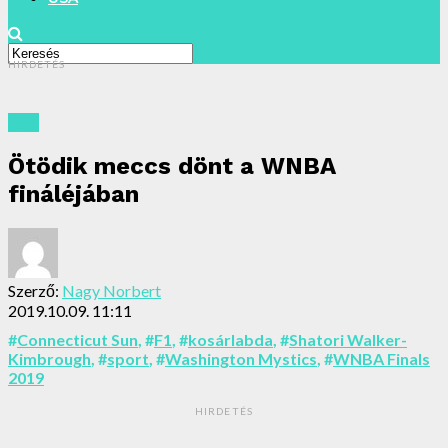
HIRDETÉS
USA
Ötödik meccs dönt a WNBA
fináléjában
Szerző:
Nagy Norbert
2019.10.09. 11:11
#
Connecticut Sun
, #
F1
, #
kosárlabda
, #
Shatori Walker-
Kimbrough
, #
sport
, #
Washington Mystics
, #
WNBA Finals
2019
HIRDETÉS