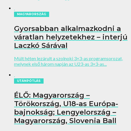
MAGYARORSZÁG
Gyorsabban alkalmazkodni a
váratlan helyzetekhez – interjú
Laczkó Sárával
Múlt héten lezárult a szolnoki 3×3-as programsorozat,
melynek első három napján az U23-as 3×3-as...
UTÁNPÓTLÁS
ÉLŐ: Magyarország –
Törökország, U18-as Európa-
bajnokság; Lengyelország –
Magyarország, Slovenia Ball