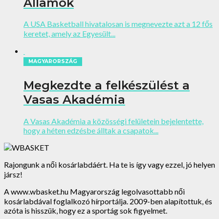
Államok
A USA Basketball hivatalosan is megnevezte azt a 12 fős
keretet, amely az Egyesült...
MAGYARORSZÁG
Megkezdte a felkészülést a
Vasas Akadémia
A Vasas Akadémia a közösségi felületein bejelentette,
hogy a héten edzésbe álltak a csapatok...
Rajongunk a női kosárlabdáért. Ha te is így vagy ezzel, jó helyen
jársz!
A www.wbasket.hu Magyarország legolvasottabb női
kosárlabdával foglalkozó hírportálja. 2009-ben alapítottuk, és
azóta is hisszük, hogy ez a sportág sok figyelmet.