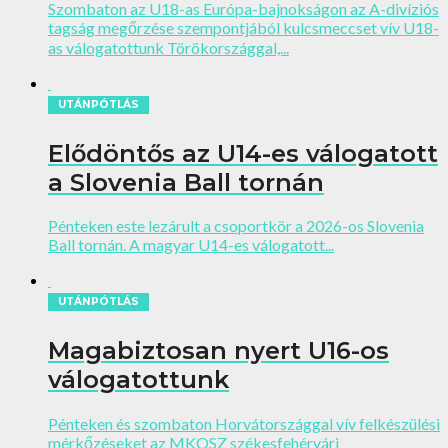
Szombaton az U18-as Európa-bajnokságon az A-divíziós
tagság megőrzése szempontjából kulcsmeccset vív U18-
as válogatottunk Törökországgal,...
UTÁNPÓTLÁS
Elődöntős az U14-es válogatott
a Slovenia Ball tornán
Pénteken este lezárult a csoportkör a 2026-os Slovenia
Ball tornán. A magyar U14-es válogatott...
UTÁNPÓTLÁS
Magabiztosan nyert U16-os
válogatottunk
Pénteken és szombaton Horvátországgal vív felkészülési
mérkőzéseket az MKOSZ székesfehérvári