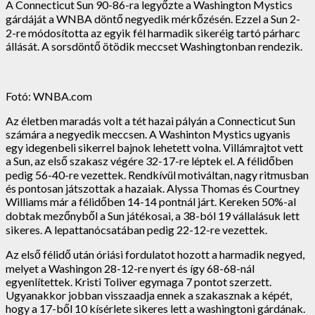
A Connecticut Sun 90-86-ra legyőzte a Washington Mystics
gárdáját a WNBA döntő negyedik mérkőzésén. Ezzel a Sun 2-
2-re módosította az egyik fél harmadik sikeréig tartó párharc
állását. A sorsdöntő ötödik meccset Washingtonban rendezik.
Fotó: WNBA.com
Az életben maradás volt a tét hazai pályán a Connecticut Sun
számára a negyedik meccsen. A Washinton Mystics ugyanis
egy idegenbeli sikerrel bajnok lehetett volna. Villámrajtot vett
a Sun, az első szakasz végére 32-17-re léptek el. A félidőben
pedig 56-40-re vezettek. Rendkívül motiváltan, nagy ritmusban
és pontosan játszottak a hazaiak. Alyssa Thomas és Courtney
Williams már a félidőben 14-14 pontnál járt. Kereken 50%-al
dobtak mezőnyből a Sun játékosai, a 38-ból 19 vállalásuk lett
sikeres. A lepattanócsatában pedig 22-12-re vezettek.
Az első félidő után óriási fordulatot hozott a harmadik negyed,
melyet a Washingon 28-12-re nyert és így 68-68-nál
egyenlítettek. Kristi Toliver egymaga 7 pontot szerzett.
Ugyanakkor jobban visszaadja ennek a szakasznak a képét,
hogy a 17-ből 10 kísérlete sikeres lett a washingtoni gárdának.