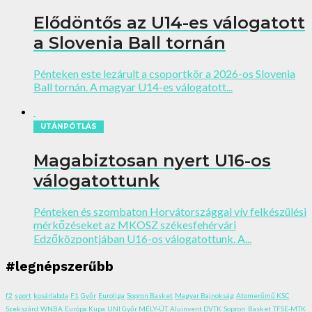
Elődöntős az U14-es válogatott
a Slovenia Ball tornán
Pénteken este lezárult a csoportkör a 2026-os Slovenia
Ball tornán. A magyar U14-es válogatott...
UTÁNPÓTLÁS
Magabiztosan nyert U16-os
válogatottunk
Pénteken és szombaton Horvátországgal vív felkészülési
mérkőzéseket az MKOSZ székesfehérvári
Edzőközpontjában U16-os válogatottunk. A...
#legnépszerűbb
f2
sport
kosárlabda
F1
Győr
Euroliga
Sopron Basket
Magyar Bajnokság
Atomerőmű KSC
Szekszárd
WNBA
Európa Kupa
UNI Győr MÉLY-ÚT
Aluinvent DVTK
Sopron_Basket
TFSE-MTK