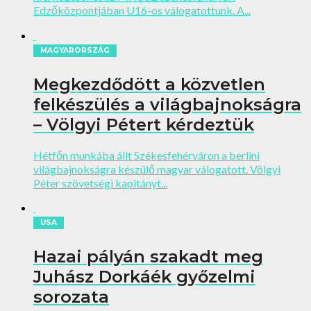
Edzőközpontjában U16-os válogatottunk. A...
MAGYARORSZÁG
Megkezdődött a közvetlen
felkészülés a világbajnokságra
– Völgyi Pétert kérdeztük
Hétfőn munkába állt Székesfehérváron a berlini
világbajnokságra készülő magyar válogatott. Völgyi
Péter szövetségi kapitányt...
USA
Hazai pályán szakadt meg
Juhász Dorkáék győzelmi
sorozata