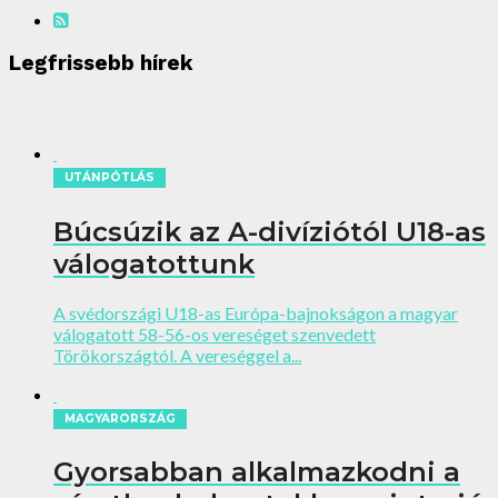
Legfrissebb hírek
UTÁNPÓTLÁS
Búcsúzik az A-divíziótól U18-as
válogatottunk
A svédországi U18-as Európa-bajnokságon a magyar
válogatott 58-56-os vereséget szenvedett
Törökországtól. A vereséggel a...
MAGYARORSZÁG
Gyorsabban alkalmazkodni a