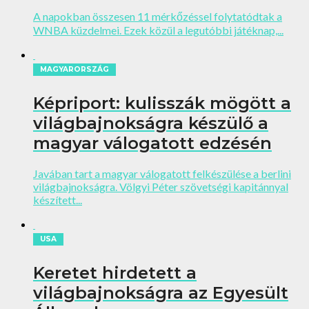
A napokban összesen 11 mérkőzéssel folytatódtak a
WNBA küzdelmei. Ezek közül a legutóbbi játéknap,...
MAGYARORSZÁG
Képriport: kulisszák mögött a
világbajnokságra készülő a
magyar válogatott edzésén
Javában tart a magyar válogatott felkészülése a berlini
világbajnokságra. Völgyi Péter szövetségi kapitánnyal
készített...
USA
Keretet hirdetett a
világbajnokságra az Egyesült