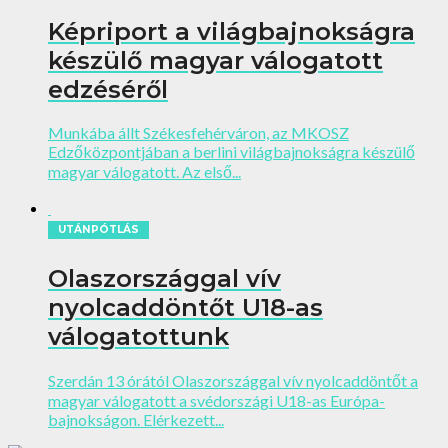
Képriport a világbajnokságra
készülő magyar válogatott
edzéséről
Munkába állt Székesfehérváron, az MKOSZ
Edzőközpontjában a berlini világbajnokságra készülő
magyar válogatott. Az első...
UTÁNPÓTLÁS
Olaszországgal vív
nyolcaddöntőt U18-as
válogatottunk
Szerdán 13 órától Olaszországgal vív nyolcaddöntőt a
magyar válogatott a svédországi U18-as Európa-
bajnokságon. Elérkezett...