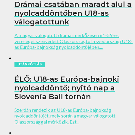
Drámai csatában maradt alul a
nyolcaddöntőben U18-as
válogatottunk
A magyar válogatott drámai mérkőzésen 61-59-es
vereséget szenvedett Olaszországtól a svédországi U18-
as Európa-bajnokság nyolcaddöntőjében....
UTÁNPÓTLÁS
ÉLŐ: U18-as Európa-bajnoki
nyolcaddöntő; nyitó nap a
Slovenia Ball tornán
Szerdán rendezik az U18-as Európa-bajnokság
nyolcaddöntőjét, mely során a magyar válogatott
Olaszországgal mérkőzik. Ezt...