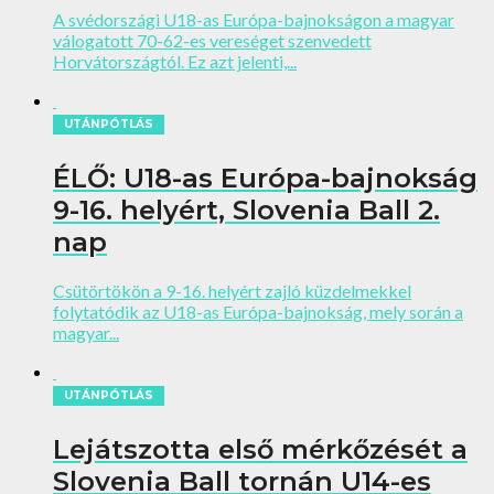
A svédországi U18-as Európa-bajnokságon a magyar
válogatott 70-62-es vereséget szenvedett
Horvátországtól. Ez azt jelenti,...
UTÁNPÓTLÁS
ÉLŐ: U18-as Európa-bajnokság
9-16. helyért, Slovenia Ball 2.
nap
Csütörtökön a 9-16. helyért zajló küzdelmekkel
folytatódik az U18-as Európa-bajnokság, mely során a
magyar...
UTÁNPÓTLÁS
Lejátszotta első mérkőzését a
Slovenia Ball tornán U14-es