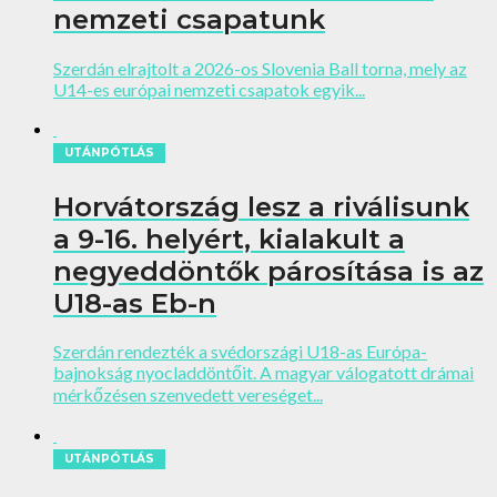
nemzeti csapatunk
Szerdán elrajtolt a 2026-os Slovenia Ball torna, mely az
U14-es európai nemzeti csapatok egyik...
UTÁNPÓTLÁS
Horvátország lesz a riválisunk
a 9-16. helyért, kialakult a
negyeddöntők párosítása is az
U18-as Eb-n
Szerdán rendezték a svédországi U18-as Európa-
bajnokság nyocladdöntőit. A magyar válogatott drámai
mérkőzésen szenvedett vereséget...
UTÁNPÓTLÁS