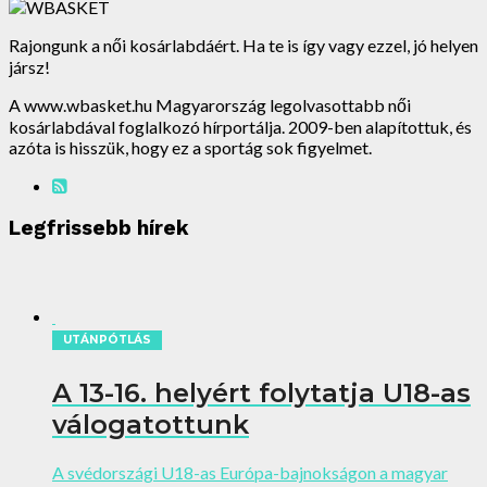
Rajongunk a női kosárlabdáért. Ha te is így vagy ezzel, jó helyen
jársz!
A www.wbasket.hu Magyarország legolvasottabb női
kosárlabdával foglalkozó hírportálja. 2009-ben alapítottuk, és
azóta is hisszük, hogy ez a sportág sok figyelmet.
Legfrissebb hírek
UTÁNPÓTLÁS
A 13-16. helyért folytatja U18-as
válogatottunk
A svédországi U18-as Európa-bajnokságon a magyar