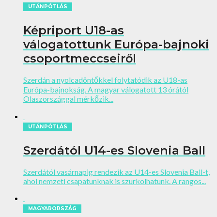
UTÁNPÓTLÁS
Képriport U18-as
válogatottunk Európa-bajnoki
csoportmeccseiről
Szerdán a nyolcadöntőkkel folytatódik az U18-as
Európa-bajnokság. A magyar válogatott 13 órától
Olaszországgal mérkőzik...
UTÁNPÓTLÁS
Szerdától U14-es Slovenia Ball
Szerdától vasárnapig rendezik az U14-es Slovenia Ball-t,
ahol nemzeti csapatunknak is szurkolhatunk. A rangos...
MAGYARORSZÁG