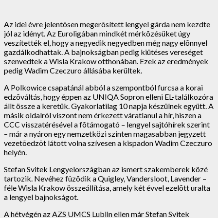
Az idei évre jelentõsen megerõsített lengyel gárda nem kezdte
jól az idényt. Az Euroligában mindkét mérkõzésüket úgy
veszítették el, hogy a negyedik negyedben még nagy elõnnyel
gazdálkodhattak. A bajnokságban pedig kiütéses vereséget
szenvedtek a Wisla Krakow otthonában. Ezek az eredmények
pedig Wadim Czeczuro állásába kerültek.
A Polkowice csapatánál abból a szempontból furcsa a korai
edzõváltás, hogy éppen az UNIQA Sopron elleni EL-találkozóra
állt össze a keretük. Gyakorlatilag 10 napja készülnek együtt. A
másik oldalról viszont nem érkezett váratlanul a hír, hiszen a
CCC visszatérésével a fõtámogató – lengyel sajtóhírek szerint
– már a nyáron egy nemzetközi szinten magasabban jegyzett
vezetõedzõt látott volna szívesen a kispadon Wadim Czeczuro
helyén.
Stefan Svitek Lengyelországban az ismert szakemberek közé
tartozik. Nevéhez fûzõdik a Quigley, Vandersloot, Lavender –
féle Wisla Krakow összeállítása, amely két évvel ezelõtt uralta
a lengyel bajnokságot.
A hétvégén az AZS UMCS Lublin ellen már Stefan Svitek