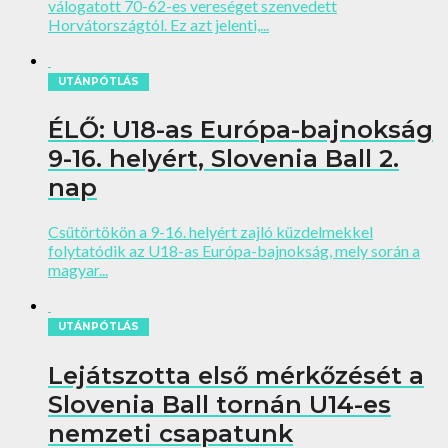
válogatott 70-62-es vereséget szenvedett
Horvátországtól. Ez azt jelenti,...
UTÁNPÓTLÁS
ÉLŐ: U18-as Európa-bajnokság
9-16. helyért, Slovenia Ball 2.
nap
Csütörtökön a 9-16. helyért zajló küzdelmekkel
folytatódik az U18-as Európa-bajnokság, mely során a
magyar...
UTÁNPÓTLÁS
Lejátszotta első mérkőzését a
Slovenia Ball tornán U14-es
nemzeti csapatunk