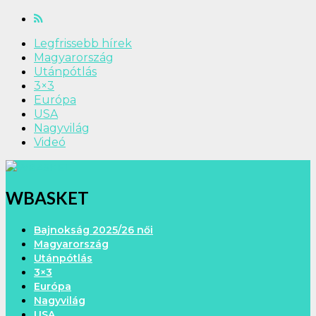
Legfrissebb hírek
Magyarország
Utánpótlás
3×3
Európa
USA
Nagyvilág
Videó
WBASKET
Bajnokság 2025/26 női
Magyarország
Utánpótlás
3×3
Európa
Nagyvilág
USA