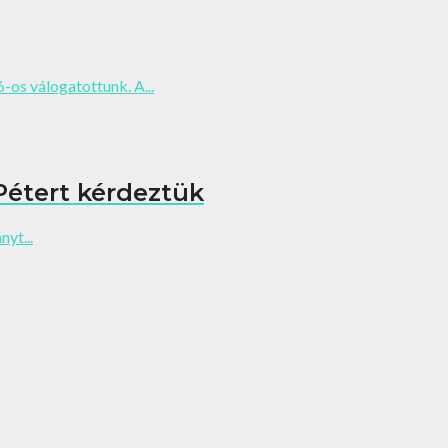
s válogatottunk. A...
Pétert kérdeztük
yt...