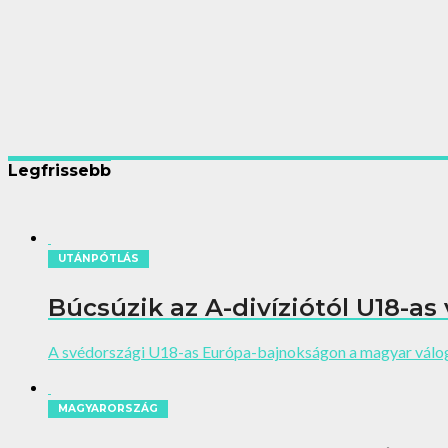
Legfrissebb
UTÁNPÓTLÁS
Búcsúzik az A-divíziótól U18-as
A svédországi U18-as Európa-bajnokságon a magyar váloga
MAGYARORSZÁG