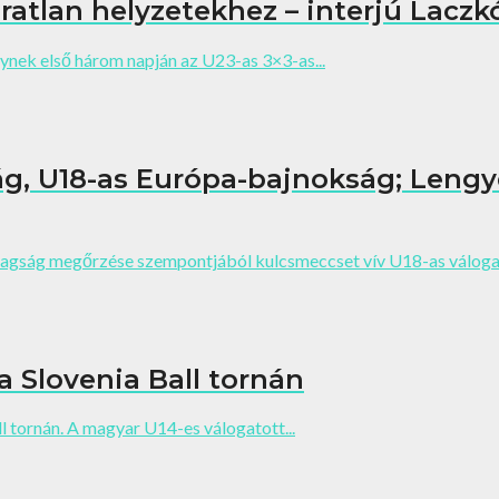
atlan helyzetekhez – interjú Laczkó
ynek első három napján az U23-as 3×3-as...
g, U18-as Európa-bajnokság; Lengy
agság megőrzése szempontjából kulcsmeccset vív U18-as válogat
a Slovenia Ball tornán
l tornán. A magyar U14-es válogatott...