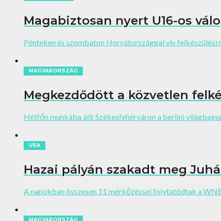
Magabiztosan nyert U16-os vál
Pénteken és szombaton Horvátországgal vív felkészülési
MAGYARORSZÁG
Megkezdődött a közvetlen felké
Hétfőn munkába állt Székesfehérváron a berlini világbajno
USA
Hazai pályán szakadt meg Juhá
A napokban összesen 11 mérkőzéssel folytatódtak a WNBA 
MAGYARORSZÁG