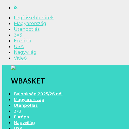
Legfrissebb hírek
Magyarország
Utánpótlás
3×3
Európa
USA
Nagyvilág
Videó
WBASKET
Bajnokság 2025/26 női
Magyarország
Utánpótlás
3×3
Európa
Nagyvilág
USA