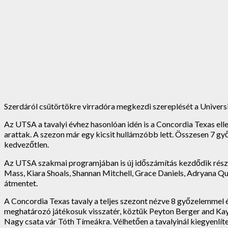
Szerdáról csütörtökre virradóra megkezdi szereplését a Univers
Az UTSA a tavalyi évhez hasonlóan idén is a Concordia Texas ell
arattak. A szezon már egy kicsit hullámzóbb lett. Összesen 7 g
kedvezőtlen.
Az UTSA szakmai programjában is új időszámítás kezdődik részbe
Mass, Kiara Shoals, Shannan Mitchell, Grace Daniels, Adryana Q
átmentet.
A Concordia Texas tavaly a teljes szezont nézve 8 győzelemmel
meghatározó játékosuk visszatér, köztük Peyton Berger and Kayci
Nagy csata vár Tóth Tímeákra. Vélhetően a tavalyinál kiegyenlí