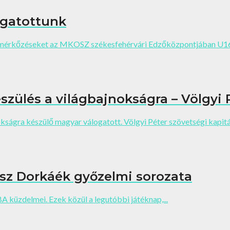
ogatottunk
 mérkőzéseket az MKOSZ székesfehérvári Edzőközpontjában U16-o
szülés a világbajnokságra – Völgyi 
kságra készülő magyar válogatott. Völgyi Péter szövetségi kapitán
sz Dorkáék győzelmi sorozata
küzdelmei. Ezek közül a legutóbbi játéknap,...