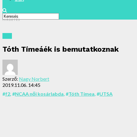
HIRDETÉS
USA
Tóth Tímeáék is bemutatkoznak
Szerző:
Nagy Norbert
2019.11.06. 14:45
#
f2
, #
NCAA női kosárlabda
, #
Tóth Tímea
, #
UTSA