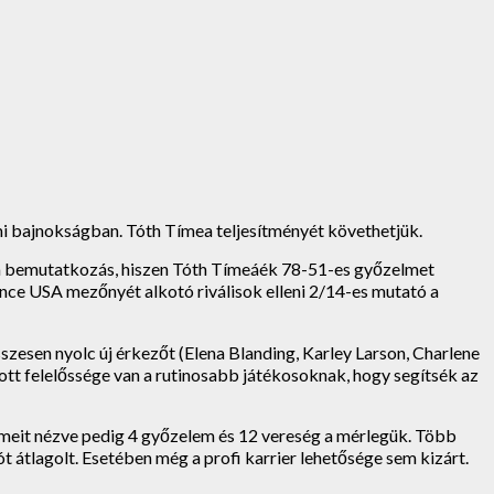
mi bajnokságban. Tóth Tímea teljesítményét követhetjük.
ült a bemutatkozás, hiszen Tóth Tímeáék 78-51-es győzelmet
nce USA mezőnyét alkotó riválisok elleni 2/14-es mutató a
esen nyolc új érkezőt (Elena Blanding, Karley Larson, Charlene
ott felelőssége van a rutinosabb játékosoknak, hogy segítsék az
lmeit nézve pedig 4 győzelem és 12 vereség a mérlegük. Több
 átlagolt. Esetében még a profi karrier lehetősége sem kizárt.