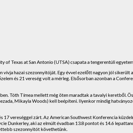
ity of Texas at San Antonio (UTSA) csapata a tengerentúli egyete
en vívja hazai szezonnyitóját. Egy évvel ezelőtt nagyon jól siker
yőzelem és 21 vereség volt a mérleg. Elsősorban azonban a Confere
n. Tóth Tímea mellett még öten maradtak a tavalyi keretből. Össz
uezada, Mikayla Woods) kell beépíteni. Ilyenkor mindig hatványoz
 és 17 vereséggel zárt. Az American Southwest Konferencia küzde
e Dunkerley, aki az elmúlt évadban 13.8 pontot és 14.6 lepattanót
tettebb szezonnyitót követhetünk.