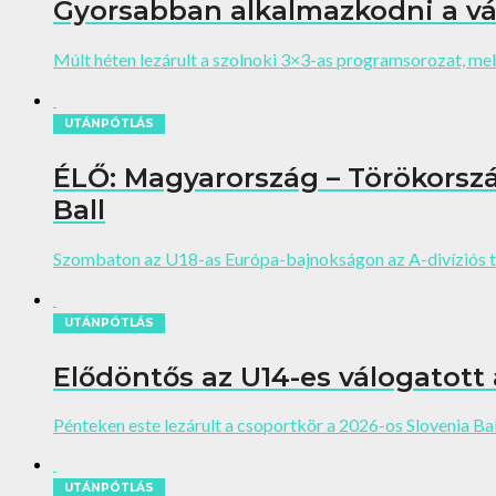
Gyorsabban alkalmazkodni a vár
Múlt héten lezárult a szolnoki 3×3-as programsorozat, mel
UTÁNPÓTLÁS
ÉLŐ: Magyarország – Törökorszá
Ball
Szombaton az U18-as Európa-bajnokságon az A-divíziós t
UTÁNPÓTLÁS
Elődöntős az U14-es válogatott 
Pénteken este lezárult a csoportkör a 2026-os Slovenia Bal
UTÁNPÓTLÁS